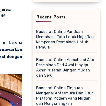
,
#Live
tif
,
Recent Posts
Baccarat Online Panduan
Memahami Tata Letak Meja Dan
Komponen Permainan Untuk
Pemula
 menawarkan
ksi dengan
Baccarat Online Memahami Alur
Permainan Dari Awal Hingga
Akhir Putaran Dengan Mudah
dan Seru
Baccarat Online Tinjauan
Mengenai Antarmuka Dan Fitur
Platform Modern yang Mudah
dan Menyenangkan