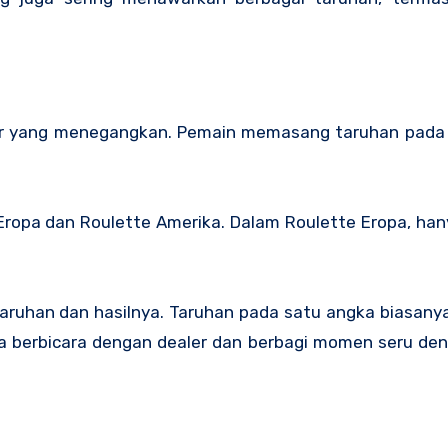
tar yang menegangkan. Pemain memasang taruhan pada
Eropa dan Roulette Amerika. Dalam Roulette Eropa, ha
taruhan dan hasilnya. Taruhan pada satu angka biasan
isa berbicara dengan dealer dan berbagi momen seru de