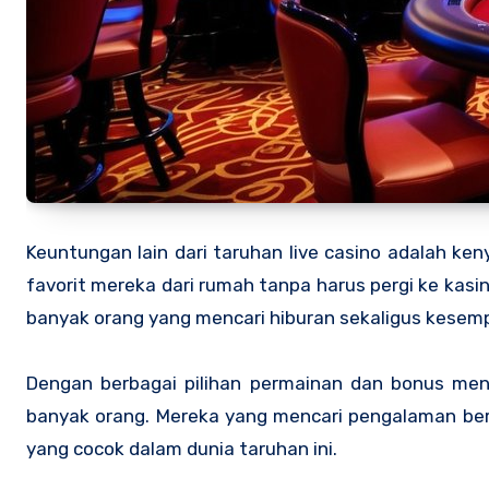
Keuntungan lain dari taruhan live casino adalah 
favorit mereka dari rumah tanpa harus pergi ke kasino
banyak orang yang mencari hiburan sekaligus kes
Dengan berbagai pilihan permainan dan bonus menar
banyak orang. Mereka yang mencari pengalaman b
yang cocok dalam dunia taruhan ini.