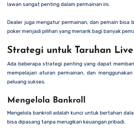
lawan sangat penting dalam permainan ini.
Dealer juga mengatur permainan, dan pemain bisa be
poker menjadi pilihan yang menarik bagi banyak pema
Strategi untuk Taruhan Live
Ada beberapa strategi penting yang dapat membant
mempelajari aturan permainan, dan menggunakan
peluang sukses.
Mengelola Bankroll
Mengelola bankroll adalah kunci untuk bertahan dal
bisa dipasang tanpa merugikan keuangan pribadi.