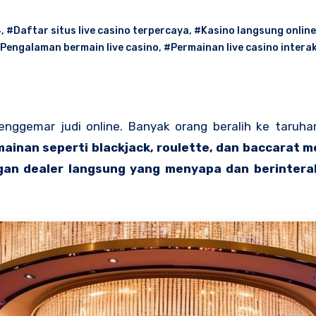
4
,
#Daftar situs live casino terpercaya
,
#Kasino langsung online
Pengalaman bermain live casino
,
#Permainan live casino interak
ainan seperti blackjack, roulette, dan baccarat
an dealer langsung yang menyapa dan berintera