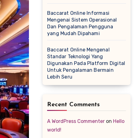
Baccarat Online Informasi
Mengenai Sistem Operasional
Dan Pengalaman Pengguna
yang Mudah Dipahami
Baccarat Online Mengenal
Standar Teknologi Yang
Digunakan Pada Platform Digital
Untuk Pengalaman Bermain
Lebih Seru
Recent Comments
A WordPress Commenter
on
Hello
world!