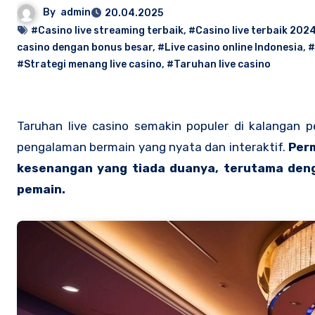
By
admin
20.04.2025
#Casino live streaming terbaik
,
#Casino live terbaik 202
casino dengan bonus besar
,
#Live casino online Indonesia
,
#
#Strategi menang live casino
,
#Taruhan live casino
Taruhan live casino semakin populer di kalangan penggemar judi online. Banyak orang beralih ke taruhan ini karena
pengalaman bermain yang nyata dan interaktif.
Perm
kesenangan yang tiada duanya, terutama deng
pemain.