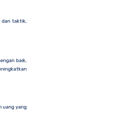
 dan taktik,
engan baik,
eningkatkan
ah uang yang