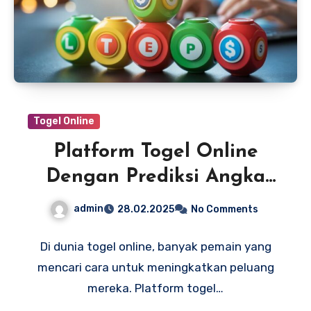
Togel Online
Platform Togel Online
Dengan Prediksi Angka
Akurat Setiap Hari:
admin
28.02.2025
No Comments
Temukan Kesempatan
Di dunia togel online, banyak pemain yang
Menang Anda!
mencari cara untuk meningkatkan peluang
mereka. Platform togel…