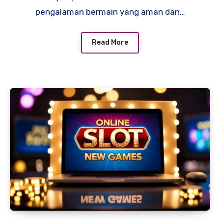
pengalaman bermain yang aman dan…
Read More