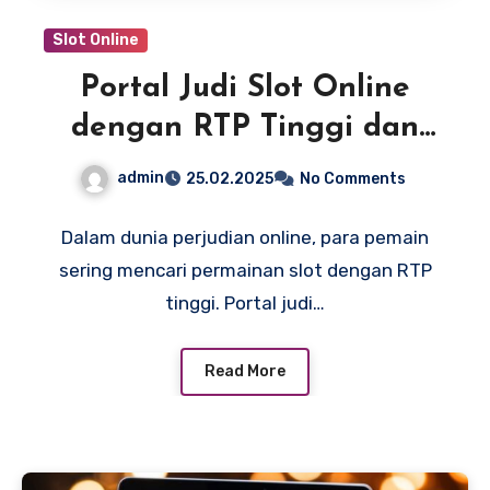
Slot Online
Portal Judi Slot Online
dengan RTP Tinggi dan
Game Baru: Temukan
admin
25.02.2025
No Comments
Keseruan dan
Dalam dunia perjudian online, para pemain
Kemenangan!
sering mencari permainan slot dengan RTP
tinggi. Portal judi…
Read More