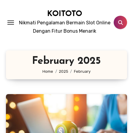
Skip
to
KOITOTO
content
Nikmati Pengalaman Bermain Slot Online
Dengan Fitur Bonus Menarik
February 2025
Home
2025
February