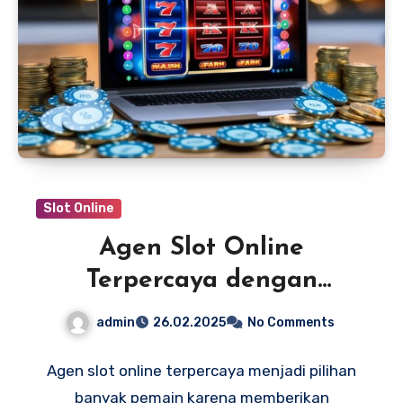
Slot Online
Agen Slot Online
Terpercaya dengan
Dukungan Pelanggan
admin
26.02.2025
No Comments
Cepat dan Efisien
Agen slot online terpercaya menjadi pilihan
banyak pemain karena memberikan