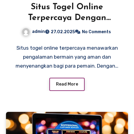
Situs Togel Online
Terpercaya Dengan
Berbagai Pasaran
admin
27.02.2025
No Comments
Internasional: Pilihan
Situs togel online terpercaya menawarkan
Terbaik untuk Pecinta
pengalaman bermain yang aman dan
Togel
menyenangkan bagi para pemain. Dengan…
Read More