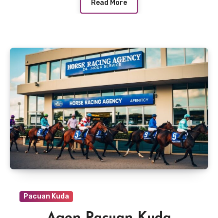
Read More
Pacuan Kuda
Agen Pacuan Kuda