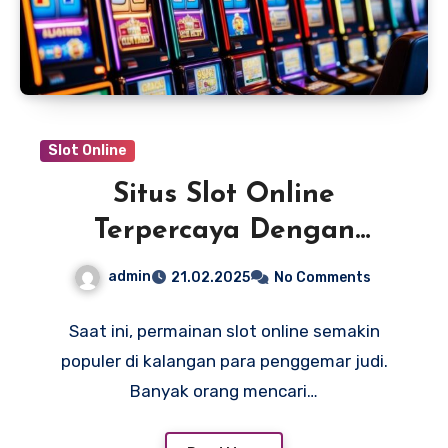
Slot Online
Situs Slot Online
Terpercaya Dengan
Berbagai Pilihan
admin
21.02.2025
No Comments
Permainan untuk
Saat ini, permainan slot online semakin
Pengalaman Bermain yang
populer di kalangan para penggemar judi.
Seru
Banyak orang mencari…