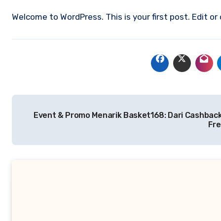
Welcome to WordPress. This is your first post. Edit or 
Post
Event & Promo Menarik Basket168: Dari Cashbac
navigation
Fr