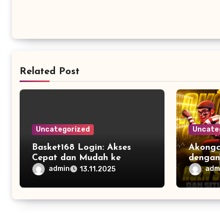
Related Post
Uncategorized
Uncate
Basket168 Login: Akses
Akongc
Cepat dan Mudah ke
dengan
Platform Taruhan Bola
Pandua
admin
adm
13.11.2025
Basket Terpercaya