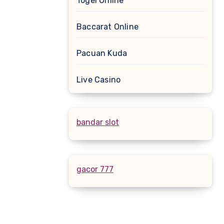
Togel Online
Baccarat Online
Pacuan Kuda
Live Casino
bandar slot
gacor 777