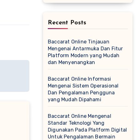
Recent Posts
Baccarat Online Tinjauan
Mengenai Antarmuka Dan Fitur
Platform Modern yang Mudah
dan Menyenangkan
Baccarat Online Informasi
Mengenai Sistem Operasional
Dan Pengalaman Pengguna
yang Mudah Dipahami
Baccarat Online Mengenal
Standar Teknologi Yang
Digunakan Pada Platform Digital
Untuk Pengalaman Bermain