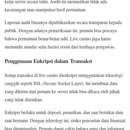
kerja server secara rutin. Audit ini memastikan tidak ada
kecurangan atau manipulasi hasil permainan.
Laporan audit biasanya dipublikasikan secara transparan kepada
publik. Dengan adanya pemeriksaan ini, pemain bisa percaya
bahwa permainan benar-benar adil. Live casino juga harus
mematuhi standar serta lisensi resmi dari lembaga pengawas.
Penggunaan Enkripsi dalam Transaksi
Setiap transaksi di live casino dienkripsi menggunakan teknologi
canggih seperti SSL (Secure Socket Layer). Ini membuat data
yang dikirim dari pemain ke server tidak bisa dibaca oleh pihak
yang tidak diizinkan.
Enkripsi berlaku untuk deposit, penarikan, dan saat bertukar data
saat bermain. Dengan teknologi ini, risiko pencurian data finansial
bisa diminimalisir. Pemain dapat yakin bahwa uang dan informasi