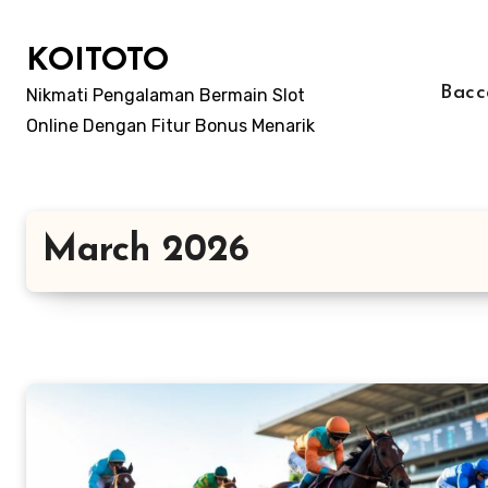
Skip
to
KOITOTO
content
Bacc
Nikmati Pengalaman Bermain Slot
Online Dengan Fitur Bonus Menarik
March 2026