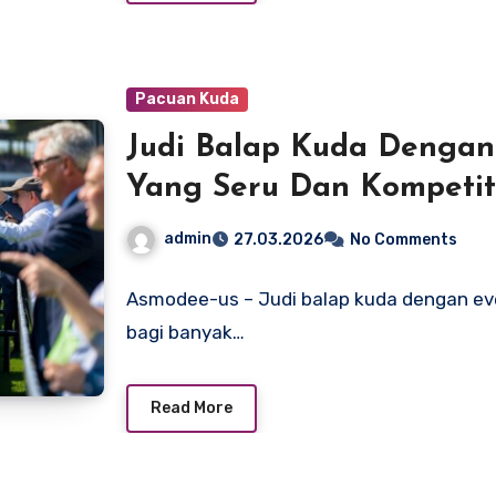
Pacuan Kuda
Judi Balap Kuda Dengan
Yang Seru Dan Kompetit
admin
27.03.2026
No Comments
Asmodee-us – Judi balap kuda dengan eve
bagi banyak…
Read More