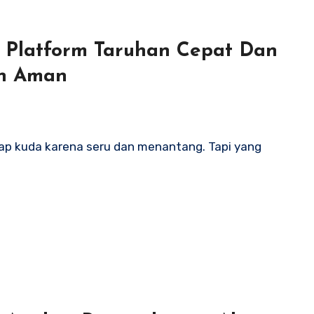
 Platform Taruhan Cepat Dan
an Aman
ap kuda karena seru dan menantang. Tapi yang