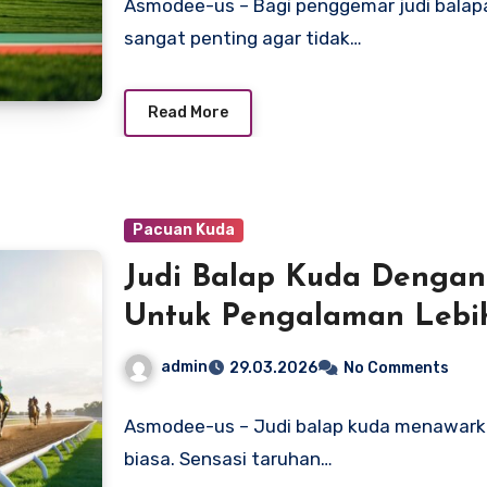
Asmodee-us – Bagi penggemar judi balap
sangat penting agar tidak…
Read More
Pacuan Kuda
Judi Balap Kuda Dengan 
Untuk Pengalaman Leb
admin
29.03.2026
No Comments
Asmodee-us – Judi balap kuda menawarka
biasa. Sensasi taruhan…