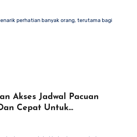
enarik perhatian banyak orang, terutama bagi
an Akses Jadwal Pacuan
 Dan Cepat Untuk