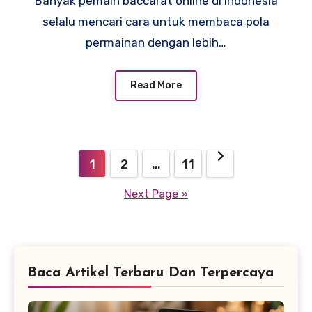
Banyak pemain baccarat online di Indonesia
Menang Mudah
selalu mencari cara untuk membaca pola
permainan dengan lebih…
Read More
Posts
1
2
…
11
pagination
Next Page »
Baca Artikel Terbaru Dan Terpercaya