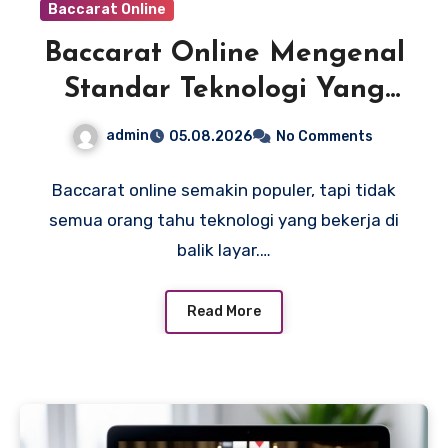
Baccarat Online
Baccarat Online Mengenal
Standar Teknologi Yang
Digunakan Pada Platform
admin
05.08.2026
No Comments
Digital Untuk Pengalaman
Baccarat online semakin populer, tapi tidak
Bermain Lebih Seru
semua orang tahu teknologi yang bekerja di
balik layar.…
Read More