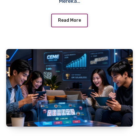
Mereka…
Read More