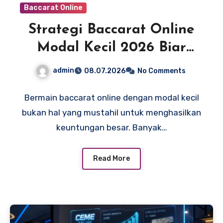
Baccarat Online
Strategi Baccarat Online
Modal Kecil 2026 Biar
Cepat Profit Besar untuk
admin
08.07.2026
No Comments
Pemula yang Ingin Sukses
Bermain baccarat online dengan modal kecil
bukan hal yang mustahil untuk menghasilkan
keuntungan besar. Banyak…
Read More