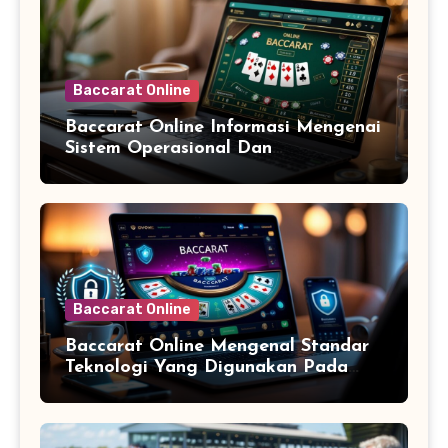
Baccarat Online
Baccarat Online Informasi Mengenai
Sistem Operasional Dan
Pengalaman Pengguna yang Mudah
Dipahami
Baccarat Online
Baccarat Online Mengenal Standar
Teknologi Yang Digunakan Pada
Platform Digital Untuk Pengalaman
Bermain Lebih Seru