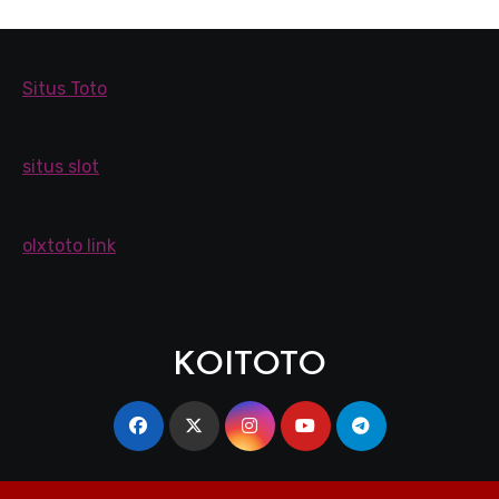
Situs Toto
situs slot
olxtoto link
KOITOTO