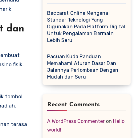
arik.
Baccarat Online Mengenal
Standar Teknologi Yang
Digunakan Pada Platform Digital
t dan
Untuk Pengalaman Bermain
Lebih Seru
 membuat
Pacuan Kuda Panduan
Memahami Aturan Dasar Dan
ino fisik.
Jalannya Perlombaan Dengan
Mudah dan Seru
lik tombol
Recent Comments
hadiah.
A WordPress Commenter
on
Hello
inan terasa
world!