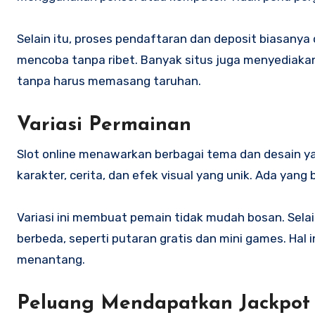
Selain itu, proses pendaftaran dan deposit biasany
mencoba tanpa ribet. Banyak situs juga menyediakan
tanpa harus memasang taruhan.
Variasi Permainan
Slot online menawarkan berbagai tema dan desain ya
karakter, cerita, dan efek visual yang unik. Ada yang
Variasi ini membuat pemain tidak mudah bosan. Selain
berbeda, seperti putaran gratis dan mini games. Hal
menantang.
Peluang Mendapatkan Jackpot