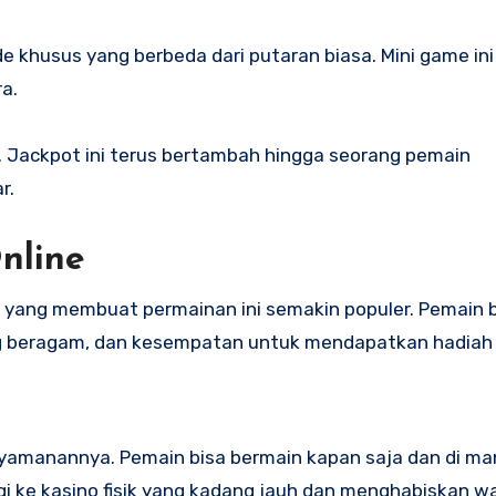
 khusus yang berbeda dari putaran biasa. Mini game ini
a.
an. Jackpot ini terus bertambah hingga seorang pemain
r.
nline
yang membuat permainan ini semakin populer. Pemain 
g beragam, dan kesempatan untuk mendapatkan hadiah 
nyamanannya. Pemain bisa bermain kapan saja dan di ma
i ke kasino fisik yang kadang jauh dan menghabiskan w