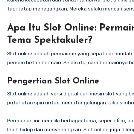
tapi tetap menegangkan. Mereka selalu mencari sensa
Apa Itu Slot Online: Perma
Tema Spektakuler?
Slot online adalah permainan yang cepat dan muda
pemain betah bermain. Selain itu, cara bermainnya ber
Pengertian Slot Online
Slot online adalah versi digital dari mesin slot yang
putar atau spin untuk memutar gulungan. Jika simbo
Permainan ini memiliki berbagai tema, seperti film, 
lebih hidup dan menyenangkan. Slot online juga dile