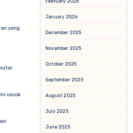
February 2026
January 2026
ran yang
December 2025
November 2025
October 2025
mutar
September 2025
ini cocok
August 2025
July 2025
ain
June 2025