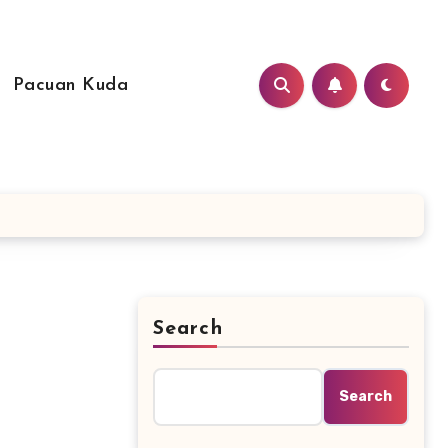
Pacuan Kuda
Search
Search