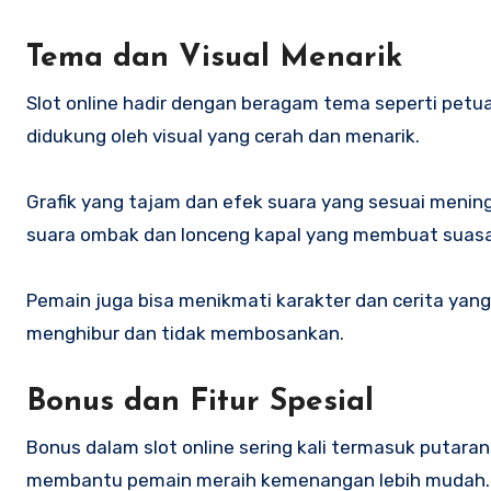
Tema dan Visual Menarik
Slot online hadir dengan beragam tema seperti petua
didukung oleh visual yang cerah dan menarik.
Grafik yang tajam dan efek suara yang sesuai menin
suara ombak dan lonceng kapal yang membuat suasan
Pemain juga bisa menikmati karakter dan cerita yan
menghibur dan tidak membosankan.
Bonus dan Fitur Spesial
Bonus dalam slot online sering kali termasuk putaran gr
membantu pemain meraih kemenangan lebih mudah.