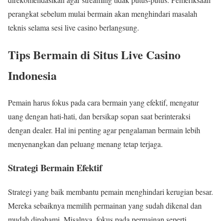
perangkat sebelum mulai bermain akan menghindari masalah
teknis selama sesi live casino berlangsung.
Tips Bermain di Situs Live Casino
Indonesia
Pemain harus fokus pada cara bermain yang efektif, mengatur
uang dengan hati-hati, dan bersikap sopan saat berinteraksi
dengan dealer. Hal ini penting agar pengalaman bermain lebih
menyenangkan dan peluang menang tetap terjaga.
Strategi Bermain Efektif
Strategi yang baik membantu pemain menghindari kerugian besar.
Mereka sebaiknya memilih permainan yang sudah dikenal dan
mudah dipahami. Misalnya, fokus pada permainan seperti