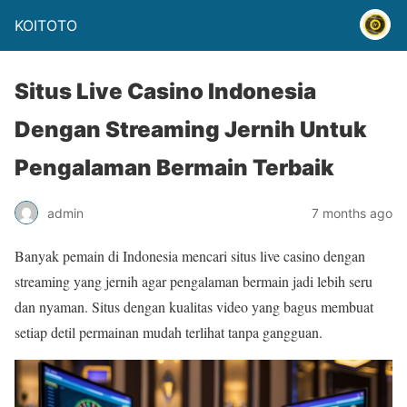
KOITOTO
Situs Live Casino Indonesia
Dengan Streaming Jernih Untuk
Pengalaman Bermain Terbaik
admin
7 months ago
Banyak pemain di Indonesia mencari situs live casino dengan
streaming yang jernih agar pengalaman bermain jadi lebih seru
dan nyaman. Situs dengan kualitas video yang bagus membuat
setiap detil permainan mudah terlihat tanpa gangguan.