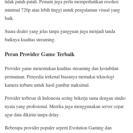
tidak patah-patah. Pemain juga perlu memperhatikan resolusi
minimal 720p atau lebih tinggi untuk pengalaman visual yang
baik.
Suara dealer yang jelas tanpa gangguan juga menjadi tanda
baiknya kualitas streaming.
Peran Provider Game Terbaik
Provider game menentukan kualitas streaming dan kestabilan
permainan. Penyedia terkenal biasanya memakai teknologi
kamera terbaru untuk hasil gambar maksimal.
Provider terbesar di Indonesia sering bekerja sama dengan studio
nyata yang profesional. Mereka juga menggunakan server cepat
agar data dikirim tanpa delay.
Beberapa provider populer seperti Evolution Gaming dan