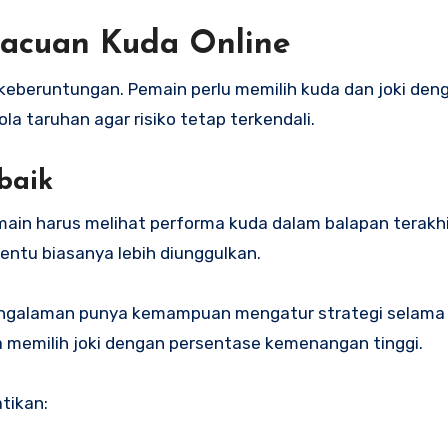
Pacuan Kuda Online
eberuntungan. Pemain perlu memilih kuda dan joki deng
la taruhan agar risiko tetap terkendali.
baik
main harus melihat performa kuda dalam balapan terakhi
tentu biasanya lebih diunggulkan.
pengalaman punya kemampuan mengatur strategi selama
 memilih joki dengan persentase kemenangan tinggi.
tikan: