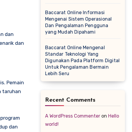
Baccarat Online Informasi
Mengenai Sistem Operasional
Dan Pengalaman Pengguna
yang Mudah Dipahami
an dan
enarik dan
Baccarat Online Mengenal
Standar Teknologi Yang
Digunakan Pada Platform Digital
Untuk Pengalaman Bermain
Lebih Seru
is. Pemain
h taruhan
Recent Comments
A WordPress Commenter
on
Hello
t program
world!
idup dan