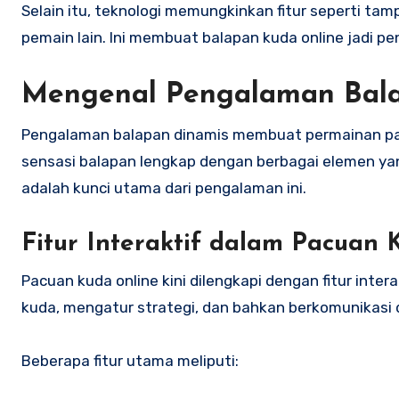
Selain itu, teknologi memungkinkan fitur seperti tam
pemain lain. Ini membuat balapan kuda online jadi p
Mengenal Pengalaman Bal
Pengalaman balapan dinamis membuat permainan pac
sensasi balapan lengkap dengan berbagai elemen yang
adalah kunci utama dari pengalaman ini.
Fitur Interaktif dalam Pacuan 
Pacuan kuda online kini dilengkapi dengan fitur inte
kuda, mengatur strategi, dan bahkan berkomunikasi
Beberapa fitur utama meliputi: