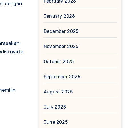
February 2026
ksi dengan
January 2026
December 2025
erasakan
November 2025
disi nyata
October 2025
September 2025
memilih
August 2025
July 2025
June 2025