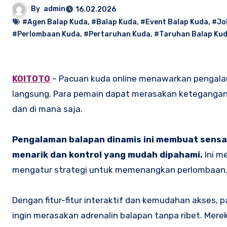
By
admin
16.02.2026
#Agen Balap Kuda
,
#Balap Kuda
,
#Event Balap Kuda
,
#Jo
#Perlombaan Kuda
,
#Pertaruhan Kuda
,
#Taruhan Balap Ku
KOITOTO
– Pacuan kuda online menawarkan pengalam
langsung. Para pemain dapat merasakan ketegangan 
dan di mana saja.
Pengalaman balapan dinamis ini membuat sensas
menarik dan kontrol yang mudah dipahami.
Ini m
mengatur strategi untuk memenangkan perlombaan
Dengan fitur-fitur interaktif dan kemudahan akses, p
ingin merasakan adrenalin balapan tanpa ribet. Mer