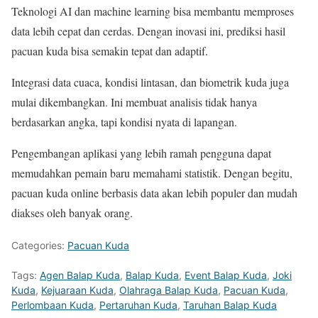
Teknologi AI dan machine learning bisa membantu memproses
data lebih cepat dan cerdas. Dengan inovasi ini, prediksi hasil
pacuan kuda bisa semakin tepat dan adaptif.
Integrasi data cuaca, kondisi lintasan, dan biometrik kuda juga
mulai dikembangkan. Ini membuat analisis tidak hanya
berdasarkan angka, tapi kondisi nyata di lapangan.
Pengembangan aplikasi yang lebih ramah pengguna dapat
memudahkan pemain baru memahami statistik. Dengan begitu,
pacuan kuda online berbasis data akan lebih populer dan mudah
diakses oleh banyak orang.
Categories:
Pacuan Kuda
Tags:
Agen Balap Kuda
,
Balap Kuda
,
Event Balap Kuda
,
Joki
Kuda
,
Kejuaraan Kuda
,
Olahraga Balap Kuda
,
Pacuan Kuda
,
Perlombaan Kuda
,
Pertaruhan Kuda
,
Taruhan Balap Kuda