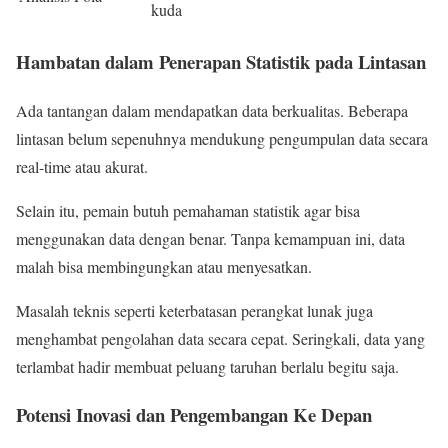
kuda
Hambatan dalam Penerapan Statistik pada Lintasan
Ada tantangan dalam mendapatkan data berkualitas. Beberapa
lintasan belum sepenuhnya mendukung pengumpulan data secara
real-time atau akurat.
Selain itu, pemain butuh pemahaman statistik agar bisa
menggunakan data dengan benar. Tanpa kemampuan ini, data
malah bisa membingungkan atau menyesatkan.
Masalah teknis seperti keterbatasan perangkat lunak juga
menghambat pengolahan data secara cepat. Seringkali, data yang
terlambat hadir membuat peluang taruhan berlalu begitu saja.
Potensi Inovasi dan Pengembangan Ke Depan