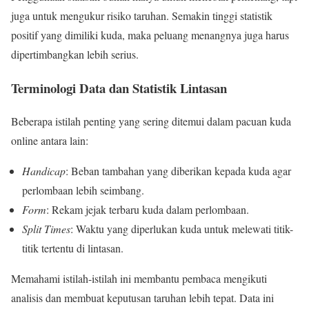
juga untuk mengukur risiko taruhan. Semakin tinggi statistik
positif yang dimiliki kuda, maka peluang menangnya juga harus
dipertimbangkan lebih serius.
Terminologi Data dan Statistik Lintasan
Beberapa istilah penting yang sering ditemui dalam pacuan kuda
online antara lain:
Handicap
: Beban tambahan yang diberikan kepada kuda agar
perlombaan lebih seimbang.
Form
: Rekam jejak terbaru kuda dalam perlombaan.
Split Times
: Waktu yang diperlukan kuda untuk melewati titik-
titik tertentu di lintasan.
Memahami istilah-istilah ini membantu pembaca mengikuti
analisis dan membuat keputusan taruhan lebih tepat. Data ini