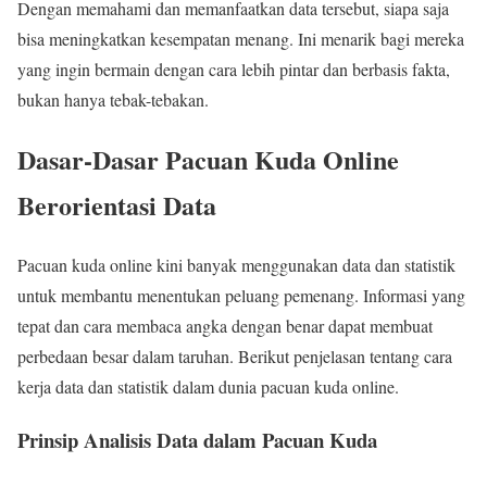
Dengan memahami dan memanfaatkan data tersebut, siapa saja
bisa meningkatkan kesempatan menang. Ini menarik bagi mereka
yang ingin bermain dengan cara lebih pintar dan berbasis fakta,
bukan hanya tebak-tebakan.
Dasar-Dasar Pacuan Kuda Online
Berorientasi Data
Pacuan kuda online kini banyak menggunakan data dan statistik
untuk membantu menentukan peluang pemenang. Informasi yang
tepat dan cara membaca angka dengan benar dapat membuat
perbedaan besar dalam taruhan. Berikut penjelasan tentang cara
kerja data dan statistik dalam dunia pacuan kuda online.
Prinsip Analisis Data dalam Pacuan Kuda