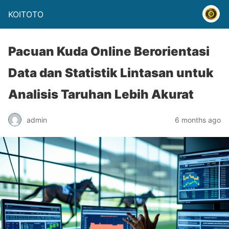
KOITOTO
Pacuan Kuda Online Berorientasi
Data dan Statistik Lintasan untuk
Analisis Taruhan Lebih Akurat
admin
6 months ago