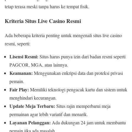
tetap terasa meski tanpa harus ke tempat fisik.
Kriteria Situs Live Casino Resmi
Ada beberapa kriteria penting untuk mengenali situs live casino
resmi, seperti:
Lisensi Resmi:
Situs harus punya izin dari badan resmi seperti
PAGCOR, MGA, atau lainnya.
Keamanan:
Menggunakan enkripsi data dan proteksi privasi
pemain.
Fair Play:
Memiliki teknologi pengacak kartu dan sistem untuk
menghindari kecurangan.
Update Meja Terbaru:
Situs rajin memperbarui meja
permainan agar lebih variatif dan menarik.
Layanan Pelanggan:
Ada dukungan 24 jam untuk membantu
pemain jika ada masalah.