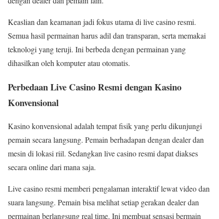
dengan dealer dan pemain lain.
Keaslian dan keamanan jadi fokus utama di live casino resmi.
Semua hasil permainan harus adil dan transparan, serta memakai
teknologi yang teruji. Ini berbeda dengan permainan yang
dihasilkan oleh komputer atau otomatis.
Perbedaan Live Casino Resmi dengan Kasino
Konvensional
Kasino konvensional adalah tempat fisik yang perlu dikunjungi
pemain secara langsung. Pemain berhadapan dengan dealer dan
mesin di lokasi riil. Sedangkan live casino resmi dapat diakses
secara online dari mana saja.
Live casino resmi memberi pengalaman interaktif lewat video dan
suara langsung. Pemain bisa melihat setiap gerakan dealer dan
permainan berlangsung real time. Ini membuat sensasi bermain