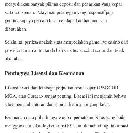
menyediakan banyak pilihan deposit dan penarikan yang cepat
serta transparan. Pelayanan pelanggan yang responsif juga
penting supaya pemain bisa mendapatkan bantuan saat
dibutuhkan.
Selain itu, periksa apakah situs menyediakan game live casino dari
provider ternama. Ini tanda bahwa situs tersebut serius dan tidak
abal-abal.
Pentingnya Lisensi dan Keamanan
Lisensi resmi dari lembaga perjudian resmi seperti PAGCOR,
MGA, atau Curacao sangat penting. Lisensi ini menjamin bahwa
situs mematuhi aturan dan standar keamanan yang ketat.
Keamanan data pribadi juga wajib diperhatikan. Situs yang baik
menggunakan teknologi enkripsi SSL untuk melindungi informasi