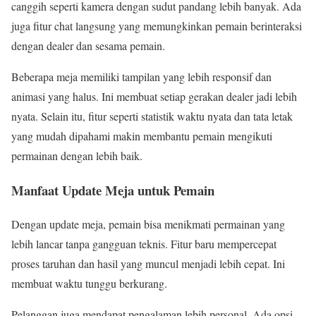
canggih seperti kamera dengan sudut pandang lebih banyak. Ada
juga fitur chat langsung yang memungkinkan pemain berinteraksi
dengan dealer dan sesama pemain.
Beberapa meja memiliki tampilan yang lebih responsif dan
animasi yang halus. Ini membuat setiap gerakan dealer jadi lebih
nyata. Selain itu, fitur seperti statistik waktu nyata dan tata letak
yang mudah dipahami makin membantu pemain mengikuti
permainan dengan lebih baik.
Manfaat Update Meja untuk Pemain
Dengan update meja, pemain bisa menikmati permainan yang
lebih lancar tanpa gangguan teknis. Fitur baru mempercepat
proses taruhan dan hasil yang muncul menjadi lebih cepat. Ini
membuat waktu tunggu berkurang.
Pelanggan juga mendapat pengalaman lebih personal. Ada opsi