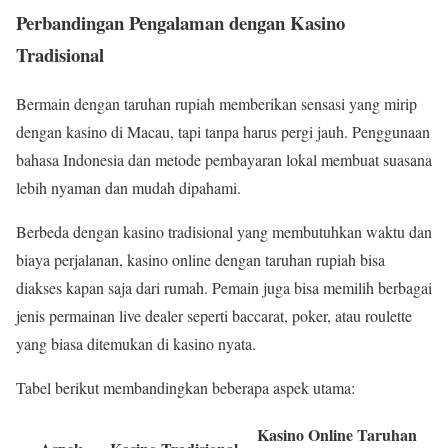
Perbandingan Pengalaman dengan Kasino
Tradisional
Bermain dengan taruhan rupiah memberikan sensasi yang mirip
dengan kasino di Macau, tapi tanpa harus pergi jauh. Penggunaan
bahasa Indonesia dan metode pembayaran lokal membuat suasana
lebih nyaman dan mudah dipahami.
Berbeda dengan kasino tradisional yang membutuhkan waktu dan
biaya perjalanan, kasino online dengan taruhan rupiah bisa
diakses kapan saja dari rumah. Pemain juga bisa memilih berbagai
jenis permainan live dealer seperti baccarat, poker, atau roulette
yang biasa ditemukan di kasino nyata.
Tabel berikut membandingkan beberapa aspek utama:
Kasino Online Taruhan