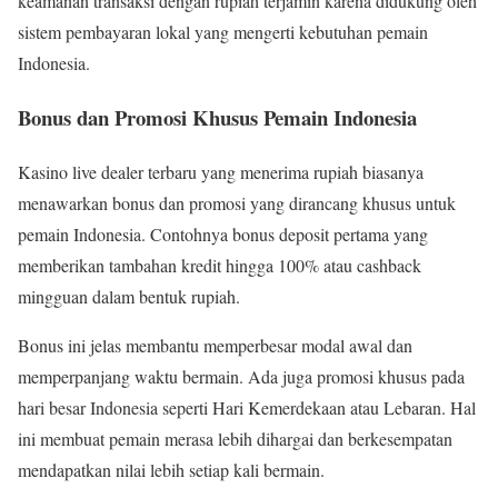
keamanan transaksi dengan rupiah terjamin karena didukung oleh
sistem pembayaran lokal yang mengerti kebutuhan pemain
Indonesia.
Bonus dan Promosi Khusus Pemain Indonesia
Kasino live dealer terbaru yang menerima rupiah biasanya
menawarkan bonus dan promosi yang dirancang khusus untuk
pemain Indonesia. Contohnya bonus deposit pertama yang
memberikan tambahan kredit hingga 100% atau cashback
mingguan dalam bentuk rupiah.
Bonus ini jelas membantu memperbesar modal awal dan
memperpanjang waktu bermain. Ada juga promosi khusus pada
hari besar Indonesia seperti Hari Kemerdekaan atau Lebaran. Hal
ini membuat pemain merasa lebih dihargai dan berkesempatan
mendapatkan nilai lebih setiap kali bermain.