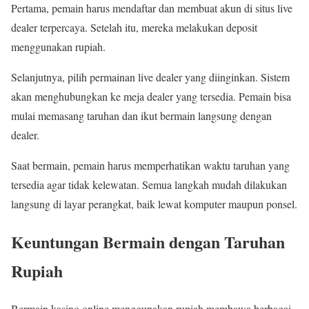
Pertama, pemain harus mendaftar dan membuat akun di situs live
dealer terpercaya. Setelah itu, mereka melakukan deposit
menggunakan rupiah.
Selanjutnya, pilih permainan live dealer yang diinginkan. Sistem
akan menghubungkan ke meja dealer yang tersedia. Pemain bisa
mulai memasang taruhan dan ikut bermain langsung dengan
dealer.
Saat bermain, pemain harus memperhatikan waktu taruhan yang
tersedia agar tidak kelewatan. Semua langkah mudah dilakukan
langsung di layar perangkat, baik lewat komputer maupun ponsel.
Keuntungan Bermain dengan Taruhan
Rupiah
Bermain kasino online menggunakan rupiah membawa berbagai