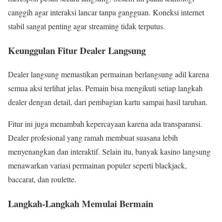
canggih agar interaksi lancar tanpa gangguan. Koneksi internet
stabil sangat penting agar streaming tidak terputus.
Keunggulan Fitur Dealer Langsung
Dealer langsung memastikan permainan berlangsung adil karena
semua aksi terlihat jelas. Pemain bisa mengikuti setiap langkah
dealer dengan detail, dari pembagian kartu sampai hasil taruhan.
Fitur ini juga menambah kepercayaan karena ada transparansi.
Dealer profesional yang ramah membuat suasana lebih
menyenangkan dan interaktif. Selain itu, banyak kasino langsung
menawarkan variasi permainan populer seperti blackjack,
baccarat, dan roulette.
Langkah-Langkah Memulai Bermain