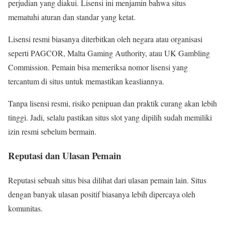
perjudian yang diakui. Lisensi ini menjamin bahwa situs
mematuhi aturan dan standar yang ketat.
Lisensi resmi biasanya diterbitkan oleh negara atau organisasi
seperti PAGCOR, Malta Gaming Authority, atau UK Gambling
Commission. Pemain bisa memeriksa nomor lisensi yang
tercantum di situs untuk memastikan keasliannya.
Tanpa lisensi resmi, risiko penipuan dan praktik curang akan lebih
tinggi. Jadi, selalu pastikan situs slot yang dipilih sudah memiliki
izin resmi sebelum bermain.
Reputasi dan Ulasan Pemain
Reputasi sebuah situs bisa dilihat dari ulasan pemain lain. Situs
dengan banyak ulasan positif biasanya lebih dipercaya oleh
komunitas.