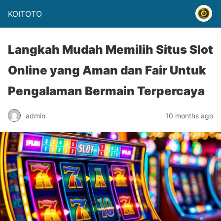
KOITOTO
Langkah Mudah Memilih Situs Slot
Online yang Aman dan Fair Untuk
Pengalaman Bermain Terpercaya
admin
10 months ago