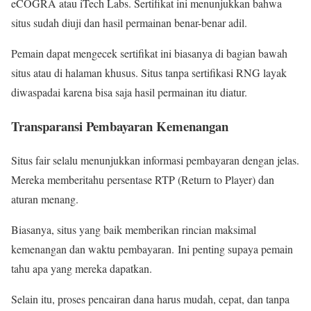
eCOGRA atau iTech Labs. Sertifikat ini menunjukkan bahwa
situs sudah diuji dan hasil permainan benar-benar adil.
Pemain dapat mengecek sertifikat ini biasanya di bagian bawah
situs atau di halaman khusus. Situs tanpa sertifikasi RNG layak
diwaspadai karena bisa saja hasil permainan itu diatur.
Transparansi Pembayaran Kemenangan
Situs fair selalu menunjukkan informasi pembayaran dengan jelas.
Mereka memberitahu persentase RTP (Return to Player) dan
aturan menang.
Biasanya, situs yang baik memberikan rincian maksimal
kemenangan dan waktu pembayaran. Ini penting supaya pemain
tahu apa yang mereka dapatkan.
Selain itu, proses pencairan dana harus mudah, cepat, dan tanpa