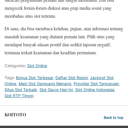
mengecek forum-forum diskusi atau grup media sosial yang
membahas situs slot tertentu.
Di sana, dia bisa membaca keluhan, pujian, atau informasi tentang
masalah keamanan yang dialami pemain lain. Pilih situs yang
mendapat banyak ulasan positif dan sedikit laporan negatif,
terutama terkait keamanan dan keadilan permainan.
Categories:
Slot Online
Tags:
Bonus Slot Terbesar
,
Daftar Slot Resmi
,
Jackpot Slot
Online
,
Main Slot Gampang Menang
,
Provider Slot Terpopuler
,
Situs Slot Terbaik
,
Slot Gacor Hari Ini
,
Slot Online Indonesia
,
Slot RTP Tinggi
KOITOTO
Back to top