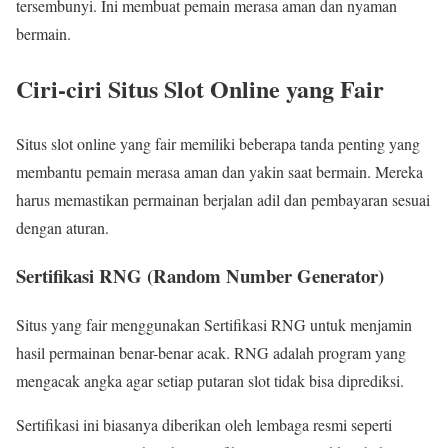
tersembunyi. Ini membuat pemain merasa aman dan nyaman
bermain.
Ciri-ciri Situs Slot Online yang Fair
Situs slot online yang fair memiliki beberapa tanda penting yang
membantu pemain merasa aman dan yakin saat bermain. Mereka
harus memastikan permainan berjalan adil dan pembayaran sesuai
dengan aturan.
Sertifikasi RNG (Random Number Generator)
Situs yang fair menggunakan Sertifikasi RNG untuk menjamin
hasil permainan benar-benar acak. RNG adalah program yang
mengacak angka agar setiap putaran slot tidak bisa diprediksi.
Sertifikasi ini biasanya diberikan oleh lembaga resmi seperti