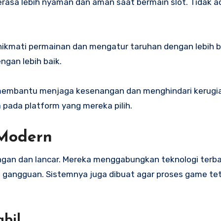
rasa lebih nyaman dan aman saat bermain slot. Tidak a
kmati permainan dan mengatur taruhan dengan lebih bij
gan lebih baik.
 membantu menjaga kesenangan dan menghindari kerugi
a pada platform yang mereka pilih.
 Modern
ngan dan lancar. Mereka menggabungkan teknologi terb
 gangguan. Sistemnya juga dibuat agar proses game teta
abil