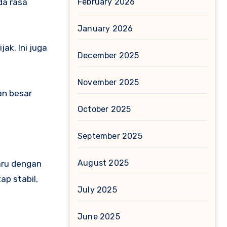
da rasa
February 2026
January 2026
ak. Ini juga
December 2025
November 2025
an besar
October 2025
September 2025
August 2025
aru dengan
p stabil,
July 2025
June 2025