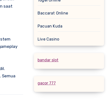
Togel Online
n saat
Baccarat Online
Pacuan Kuda
sistem
Live Casino
 gameplay
bandar slot
il.
t. Semua
gacor 777