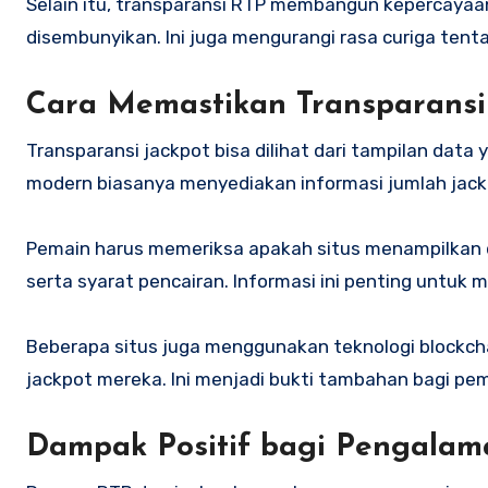
Selain itu, transparansi RTP membangun kepercayaa
disembunyikan. Ini juga mengurangi rasa curiga ten
Cara Memastikan Transparansi
Transparansi jackpot bisa dilihat dari tampilan data
modern biasanya menyediakan informasi jumlah jack
Pemain harus memeriksa apakah situs menampilkan de
serta syarat pencairan. Informasi ini penting untuk 
Beberapa situs juga menggunakan teknologi blockch
jackpot mereka. Ini menjadi bukti tambahan bagi pe
Dampak Positif bagi Pengalam