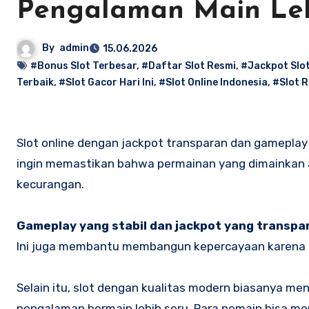
Pengalaman Main Leb
By
admin
15.06.2026
#Bonus Slot Terbesar
,
#Daftar Slot Resmi
,
#Jackpot Slot
Terbaik
,
#Slot Gacor Hari Ini
,
#Slot Online Indonesia
,
#Slot R
Slot online dengan jackpot transparan dan gameplay stabil modern berkualitas semakin dicari oleh para pemain. Mereka
ingin memastikan bahwa permainan yang dimainkan a
kecurangan.
Gameplay yang stabil dan jackpot yang transp
Ini juga membantu membangun kepercayaan karena sem
Selain itu, slot dengan kualitas modern biasanya m
pengalaman bermain lebih seru. Para pemain bisa me