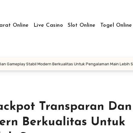
arat Online
Live Casino
Slot Online
Togel Online
Dan Gameplay Stabil Modern Berkualitas Untuk Pengalaman Main Lebih 
ackpot Transparan Dan
rn Berkualitas Untuk