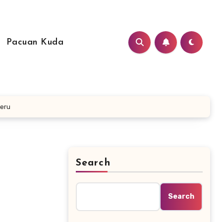
Pacuan Kuda
Seru
Search
Search