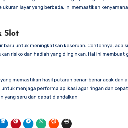
e ukuran layar yang berbeda. Ini memastikan kenyamana
 Slot
ur baru untuk meningkatkan keseruan. Contohnya, ada 
ukan risiko dan hadiah yang diinginkan. Hal ini membuat
.
yang memastikan hasil putaran benar-benar acak dan ad
tuk menjaga performa aplikasi agar ringan dan cepa
n yang seru dan dapat diandalkan.