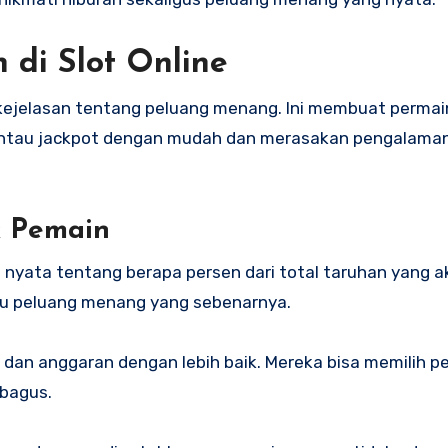
di Slot Online
kejelasan tentang peluang menang. Ini membuat permai
emantau jackpot dengan mudah dan merasakan pengalama
k Pemain
 nyata tentang berapa persen dari total taruhan yang 
ahu peluang menang yang sebenarnya.
dan anggaran dengan lebih baik. Mereka bisa memilih p
 bagus.