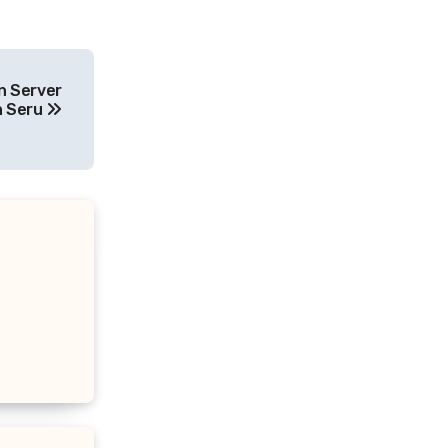
n Server
n Seru