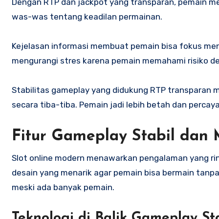
Dengan RTP dan jackpot yang transparan, pemain me
was-was tentang keadilan permainan.
Kejelasan informasi membuat pemain bisa fokus meni
mengurangi stres karena pemain memahami risiko den
Stabilitas gameplay yang didukung RTP transparan
secara tiba-tiba. Pemain jadi lebih betah dan percay
Fitur Gameplay Stabil dan
Slot online modern menawarkan pengalaman yang ri
desain yang menarik agar pemain bisa bermain tanpa
meski ada banyak pemain.
Teknologi di Balik Gameplay St