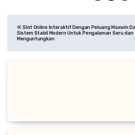
Post
Slot Online Interaktif Dengan Peluang Maxwin D
navigation
Sistem Stabil Modern Untuk Pengalaman Seru dan
Menguntungkan