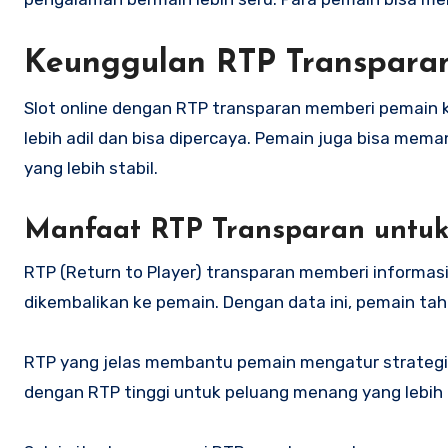
Keunggulan RTP Transparan 
Slot online dengan RTP transparan memberi pemain 
lebih adil dan bisa dipercaya. Pemain juga bisa m
yang lebih stabil.
Manfaat RTP Transparan untu
RTP (Return to Player) transparan memberi informasi
dikembalikan ke pemain. Dengan data ini, pemain t
RTP yang jelas membantu pemain mengatur strategi 
dengan RTP tinggi untuk peluang menang yang lebih