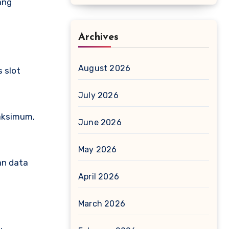
ang
Archives
August 2026
 slot
July 2026
maksimum,
June 2026
May 2026
an data
April 2026
March 2026