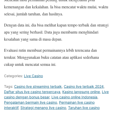
kemenangan dan kekalahan. Ia bisa mencatat waktu mulai, waktu
selesai, jumlah taruhan, dan hasilnya.
Dengan data ini, dia bisa melihat kapan tempo terbaik dan strategi
apa yang sering berhasil. Data juga membantu menghindari
kesalahan yang sama di masa depan.
Evaluasi rutin membuat permainannya lebih terencana dan
terukur. Menggunakan buku catatan atau aplikasi sederhana
cukup untuk mencatat semua ini.
Categories:
Live Casino
Tags:
Casino live streaming terbaik
,
Casino live terbaik 2024
,
Daftar situs live casino terpercaya
,
Kasino langsung online
,
Live
casino dengan bonus besar
,
Live casino online Indonesia
,
Pengalaman bermain live casino
,
Permainan live casino
interaktif
,
Strategi menang live casino
,
Taruhan live casino