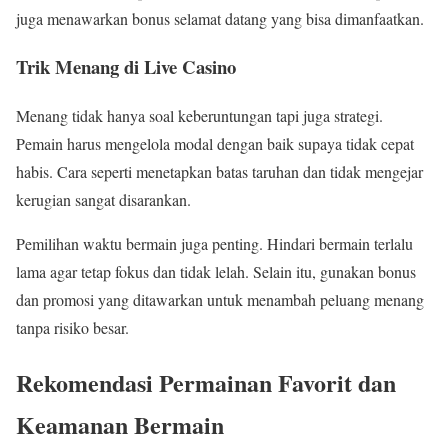
juga menawarkan bonus selamat datang yang bisa dimanfaatkan.
Trik Menang di Live Casino
Menang tidak hanya soal keberuntungan tapi juga strategi.
Pemain harus mengelola modal dengan baik supaya tidak cepat
habis. Cara seperti menetapkan batas taruhan dan tidak mengejar
kerugian sangat disarankan.
Pemilihan waktu bermain juga penting. Hindari bermain terlalu
lama agar tetap fokus dan tidak lelah. Selain itu, gunakan bonus
dan promosi yang ditawarkan untuk menambah peluang menang
tanpa risiko besar.
Rekomendasi Permainan Favorit dan
Keamanan Bermain