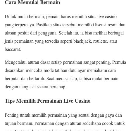
Cara Memulai Bermain
Untuk mulai bermain, pemain harus memilih situs live casino
yang terpercaya. Pastikan situs tersebut memiliki lisensi resmi dan
ulasan positif dari pengguna. Setelah itu, ia bisa melihat berbagai
jenis permainan yang tersedia seperti blackjack, roulette, atau
baccarat.
Mengetahui aturan dasar setiap permainan sangat penting. Pemula
disarankan mencoba mode latihan dulu agar memahami cara
berputar dan bertaruh. Saat merasa siap, ia bisa mulai bermain
dengan uang asli secara bertahap.
Tips Memilih Permainan Live Casino
Penting untuk memilih permainan yang sesuai dengan gaya dan
tujuan bermain. Permainan dengan aturan sederhana cocok untuk