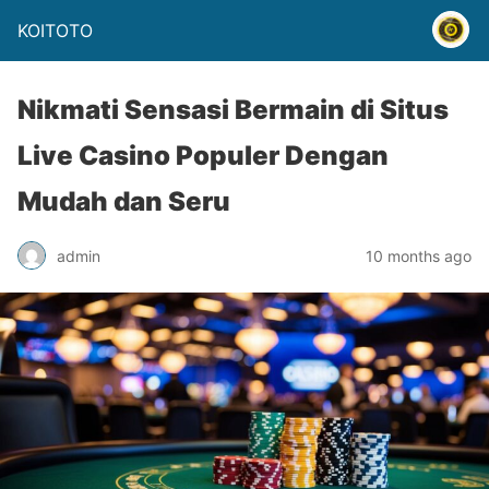
KOITOTO
Nikmati Sensasi Bermain di Situs
Live Casino Populer Dengan
Mudah dan Seru
admin
10 months ago