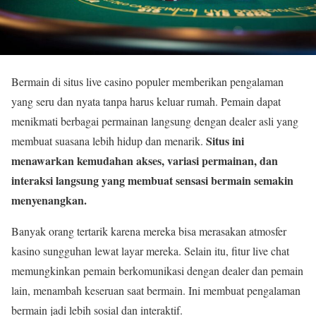
Bermain di situs live casino populer memberikan pengalaman
yang seru dan nyata tanpa harus keluar rumah. Pemain dapat
menikmati berbagai permainan langsung dengan dealer asli yang
Situs ini
membuat suasana lebih hidup dan menarik.
menawarkan kemudahan akses, variasi permainan, dan
interaksi langsung yang membuat sensasi bermain semakin
menyenangkan.
Banyak orang tertarik karena mereka bisa merasakan atmosfer
kasino sungguhan lewat layar mereka. Selain itu, fitur live chat
memungkinkan pemain berkomunikasi dengan dealer dan pemain
lain, menambah keseruan saat bermain. Ini membuat pengalaman
bermain jadi lebih sosial dan interaktif.