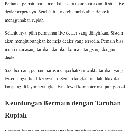
Pertama, pemain harus mendaftar dan membuat akun di situs live
dealer terpercaya. Setelah itu, mereka melakukan deposit
menggunakan rupiah.
Selanjutnya, pilih permainan live dealer yang diinginkan. Sistem
akan menghubungkan ke meja dealer yang tersedia. Pemain bisa
mulai memasang taruhan dan ikut bermain langsung dengan
dealer.
Saat bermain, pemain harus memperhatikan waktu taruhan yang
tersedia agar tidak kelewatan. Semua langkah mudah dilakukan
langsung di layar perangkat, baik lewat komputer maupun ponsel.
Keuntungan Bermain dengan Taruhan
Rupiah
Bermain kasino online menggunakan rupiah membawa berbagai