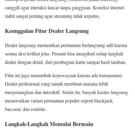
canggih agar interaksi lancar tanpa gangguan. Koneksi internet
stabil sangat penting agar streaming tidak terputus.
Keunggulan Fitur Dealer Langsung
Dealer langsung memastikan permainan berlangsung adil karena
semua aksi terlihat jelas. Pemain bisa mengikuti setiap langkah
dealer dengan detail, dari pembagian kartu sampai hasil taruhan.
Fitur ini juga menambah kepercayaan karena ada transparansi.
Dealer profesional yang ramah membuat suasana lebih
menyenangkan dan interaktif. Selain itu, banyak kasino langsung
menawarkan variasi permainan populer seperti blackjack,
baccarat, dan roulette.
Langkah-Langkah Memulai Bermain