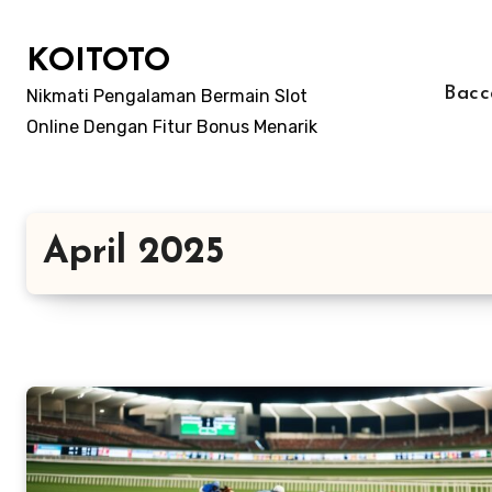
Skip
to
KOITOTO
content
Bacc
Nikmati Pengalaman Bermain Slot
Online Dengan Fitur Bonus Menarik
April 2025