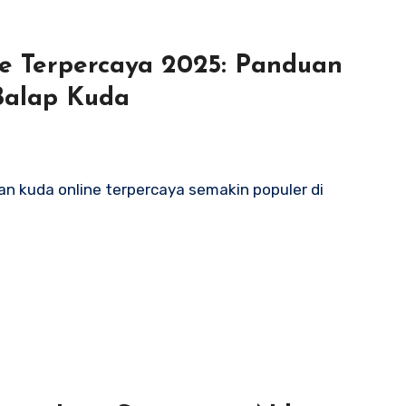
ne Terpercaya 2025: Panduan
Balap Kuda
an kuda online terpercaya semakin populer di