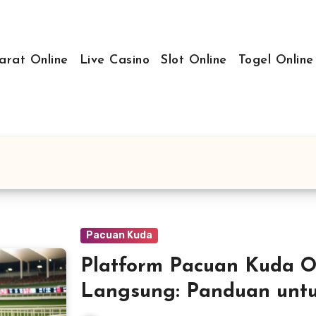
arat Online
Live Casino
Slot Online
Togel Online
Pacuan Kuda
Platform Pacuan Kuda O
Langsung: Panduan unt