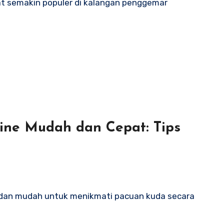
at semakin populer di kalangan penggemar
ine Mudah dan Cepat: Tips
 dan mudah untuk menikmati pacuan kuda secara