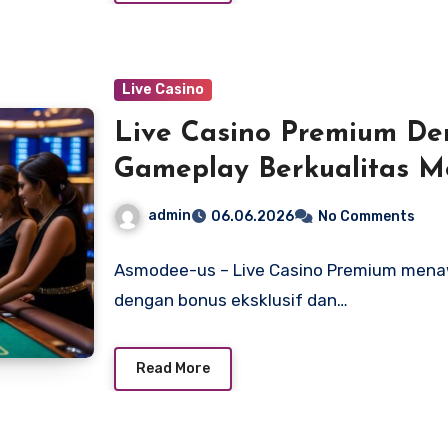
Live Casino
Live Casino Premium De
Gameplay Berkualitas 
Seru Maksimal
admin
06.06.2026
No Comments
Asmodee-us – Live Casino Premium mena
dengan bonus eksklusif dan…
Read More