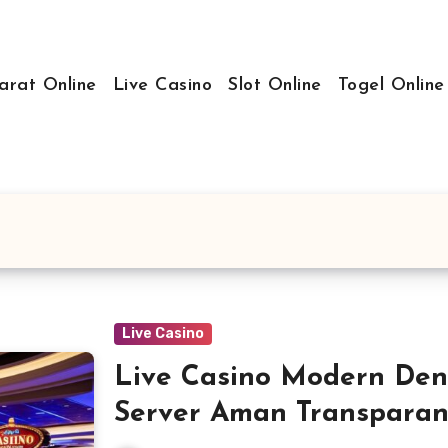
arat Online
Live Casino
Slot Online
Togel Online
Live Casino
Live Casino Modern Den
Server Aman Transpara