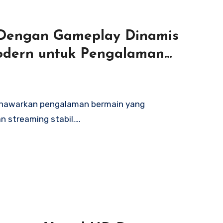
l Dengan Gameplay Dinamis
odern untuk Pengalaman
menawarkan pengalaman bermain yang
 streaming stabil.…