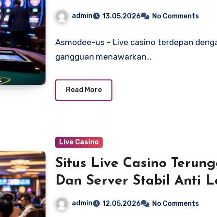
Seru Tanpa Batas
admin
13.05.2026
No Comments
Asmodee-us – Live casino terdepan dengan
gangguan menawarkan…
Read More
Live Casino
Situs Live Casino Teru
Dan Server Stabil Anti
Bermain Tanpa Ganggu
admin
12.05.2026
No Comments