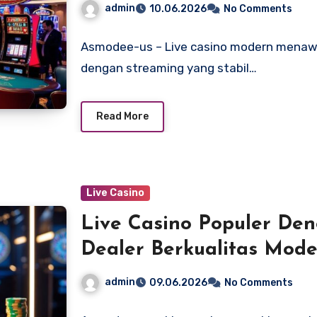
Bermain Terbaik
admin
10.06.2026
No Comments
Asmodee-us – Live casino modern menaw
dengan streaming yang stabil…
Read More
Live Casino
Live Casino Populer Den
Dealer Berkualitas Mod
Pengalaman Bermain Te
admin
09.06.2026
No Comments