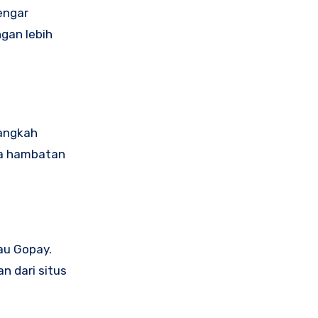
engar
gan lebih
langkah
pa hambatan
au Gopay.
 dari situs