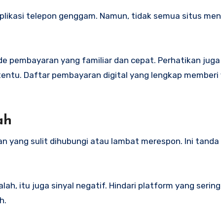
plikasi telepon genggam. Namun, tidak semua situs me
e pembayaran yang familiar dan cepat. Perhatikan jug
tu. Daftar pembayaran digital yang lengkap memberi fl
ah
an yang sulit dihubungi atau lambat merespon. Ini tand
h, itu juga sinyal negatif. Hindari platform yang sering
h.