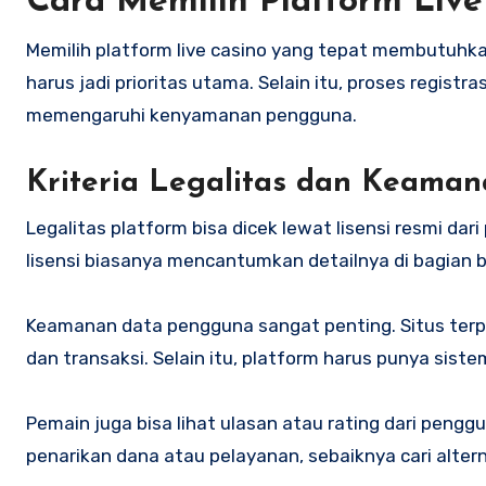
Cara Memilih Platform Live
Memilih platform live casino yang tepat membutuhka
harus jadi prioritas utama. Selain itu, proses regi
memengaruhi kenyamanan pengguna.
Kriteria Legalitas dan Keama
Legalitas platform bisa dicek lewat lisensi resmi da
lisensi biasanya mencantumkan detailnya di bagian
Keamanan data pengguna sangat penting. Situs terpe
dan transaksi. Selain itu, platform harus punya si
Pemain juga bisa lihat ulasan atau rating dari pengg
penarikan dana atau pelayanan, sebaiknya cari alterna