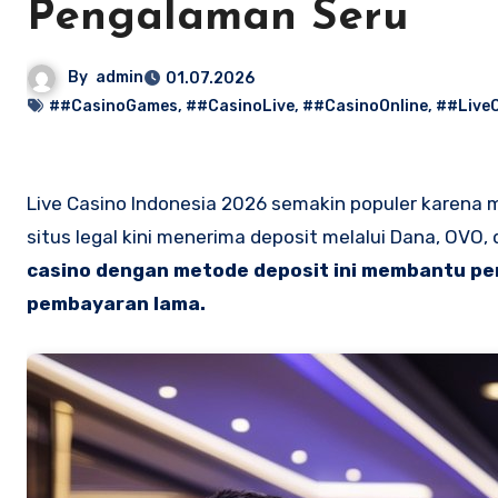
Pengalaman Seru
By
admin
01.07.2026
##CasinoGames
,
##CasinoLive
,
##CasinoOnline
,
##Live
Live Casino Indonesia 2026 semakin populer karena menawarkan pengalaman bermain yang seru dan mudah. Banyak
situs legal kini menerima deposit melalui Dana, OVO,
casino dengan metode deposit ini membantu pe
pembayaran lama.