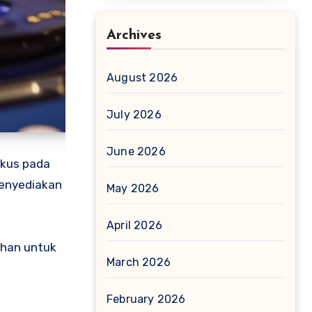
Archives
August 2026
July 2026
June 2026
okus pada
menyediakan
May 2026
April 2026
ihan untuk
March 2026
February 2026