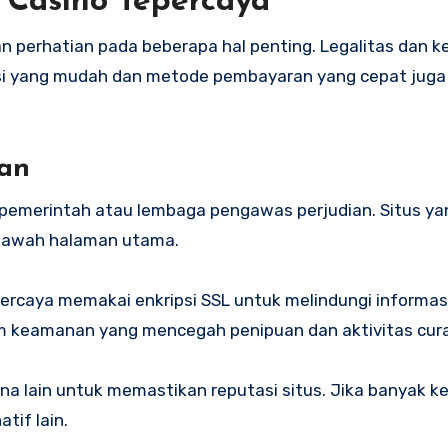
 Casino Tepercaya
n perhatian pada beberapa hal penting. Legalitas dan
strasi yang mudah dan metode pembayaran yang cepat juga
nan
ri pemerintah atau lembaga pengawas perjudian. Situs ya
 bawah halaman utama.
rcaya memakai enkripsi SSL untuk melindungi informasi
stem keamanan yang mencegah penipuan dan aktivitas cur
una lain untuk memastikan reputasi situs. Jika banyak k
tif lain.