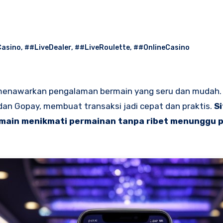
Casino
,
##LiveDealer
,
##LiveRoulette
,
##OnlineCasino
 dan Gopay, membuat transaksi jadi cepat dan praktis.
Si
main menikmati permainan tanpa ribet menunggu 