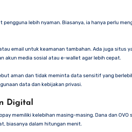
 pengguna lebih nyaman. Biasanya, ia hanya perlu meng
 atau email untuk keamanan tambahan. Ada juga situs y
kun media sosial atau e-wallet agar lebih cepat.
but aman dan tidak meminta data sensitif yang berlebi
gunaan data dan kebijakan privasi.
 Digital
opay memiliki kelebihan masing-masing. Dana dan OVO s
t, biasanya dalam hitungan menit.