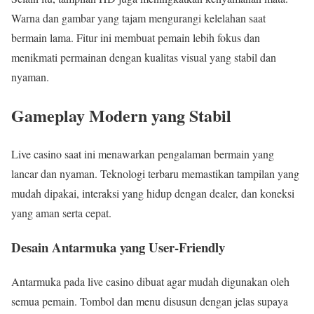
Warna dan gambar yang tajam mengurangi kelelahan saat
bermain lama. Fitur ini membuat pemain lebih fokus dan
menikmati permainan dengan kualitas visual yang stabil dan
nyaman.
Gameplay Modern yang Stabil
Live casino saat ini menawarkan pengalaman bermain yang
lancar dan nyaman. Teknologi terbaru memastikan tampilan yang
mudah dipakai, interaksi yang hidup dengan dealer, dan koneksi
yang aman serta cepat.
Desain Antarmuka yang User-Friendly
Antarmuka pada live casino dibuat agar mudah digunakan oleh
semua pemain. Tombol dan menu disusun dengan jelas supaya