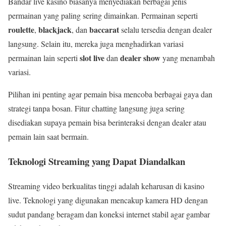
Bandar live kasino biasanya menyediakan berbagai jenis
permainan yang paling sering dimainkan. Permainan seperti
roulette
blackjack
baccarat
,
, dan
selalu tersedia dengan dealer
langsung. Selain itu, mereka juga menghadirkan variasi
slot live
dealer show
permainan lain seperti
dan
yang menambah
variasi.
Pilihan ini penting agar pemain bisa mencoba berbagai gaya dan
strategi tanpa bosan. Fitur chatting langsung juga sering
disediakan supaya pemain bisa berinteraksi dengan dealer atau
pemain lain saat bermain.
Teknologi Streaming yang Dapat Diandalkan
Streaming video berkualitas tinggi adalah keharusan di kasino
live. Teknologi yang digunakan mencakup kamera HD dengan
sudut pandang beragam dan koneksi internet stabil agar gambar