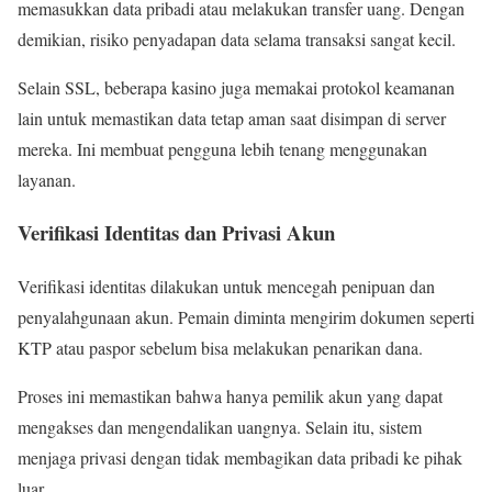
memasukkan data pribadi atau melakukan transfer uang. Dengan
demikian, risiko penyadapan data selama transaksi sangat kecil.
Selain SSL, beberapa kasino juga memakai protokol keamanan
lain untuk memastikan data tetap aman saat disimpan di server
mereka. Ini membuat pengguna lebih tenang menggunakan
layanan.
Verifikasi Identitas dan Privasi Akun
Verifikasi identitas dilakukan untuk mencegah penipuan dan
penyalahgunaan akun. Pemain diminta mengirim dokumen seperti
KTP atau paspor sebelum bisa melakukan penarikan dana.
Proses ini memastikan bahwa hanya pemilik akun yang dapat
mengakses dan mengendalikan uangnya. Selain itu, sistem
menjaga privasi dengan tidak membagikan data pribadi ke pihak
luar.