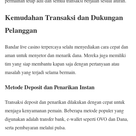
permainan tetap adil dan semua transaksi berjalan sesuai aturan.
Kemudahan Transaksi dan Dukungan
Pelanggan
Bandar live casino terpercaya selalu menyediakan cara cepat dan
aman untuk menyetor dan menarik dana. Mereka juga memiliki
tim yang siap membantu kapan saja dengan pertanyaan atau
masalah yang terjadi selama bermain.
Metode Deposit dan Penarikan Instan
Transaksi deposit dan penarikan dilakukan dengan cepat untuk
menjaga kenyamanan pemain. Beberapa metode populer yang
digunakan adalah transfer bank, e-wallet seperti OVO dan Dana,
serta pembayaran melalui pulsa.