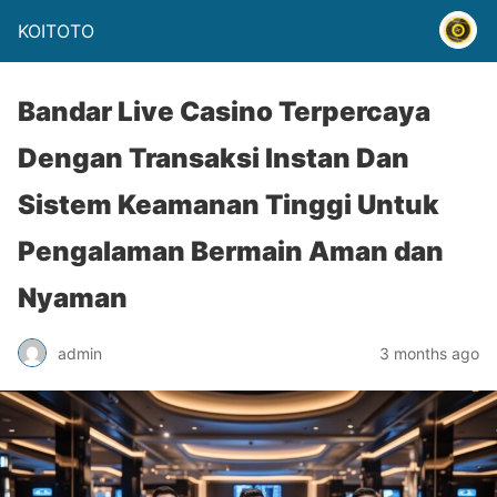
KOITOTO
Bandar Live Casino Terpercaya
Dengan Transaksi Instan Dan
Sistem Keamanan Tinggi Untuk
Pengalaman Bermain Aman dan
Nyaman
admin
3 months ago