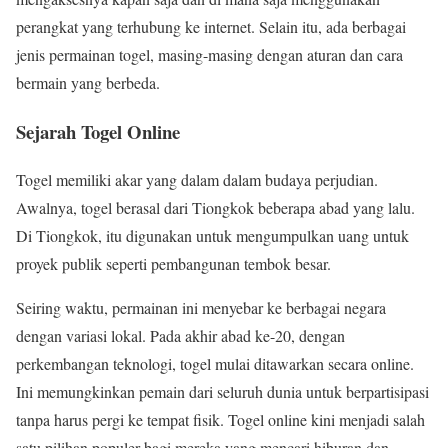
perangkat yang terhubung ke internet. Selain itu, ada berbagai
jenis permainan togel, masing-masing dengan aturan dan cara
bermain yang berbeda.
Sejarah Togel Online
Togel memiliki akar yang dalam dalam budaya perjudian.
Awalnya, togel berasal dari Tiongkok beberapa abad yang lalu.
Di Tiongkok, itu digunakan untuk mengumpulkan uang untuk
proyek publik seperti pembangunan tembok besar.
Seiring waktu, permainan ini menyebar ke berbagai negara
dengan variasi lokal. Pada akhir abad ke-20, dengan
perkembangan teknologi, togel mulai ditawarkan secara online.
Ini memungkinkan pemain dari seluruh dunia untuk berpartisipasi
tanpa harus pergi ke tempat fisik. Togel online kini menjadi salah
satu pilihan populer bagi mereka yang mencari hiburan dan