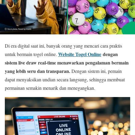
Di era digital saat ini, banyak orang yang mencari cara praktis
Website Togel Online
dengan
untuk bermain togel online.
sistem live draw real-time menawarkan pengalaman bermain
yang lebih seru dan transparan.
Dengan sistem ini, pemain
dapat menyaksikan undian secara langsung, sehingga membuat
permainan semakin menarik dan menegangkan.