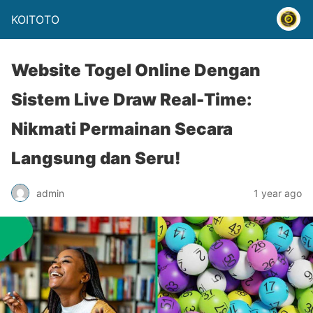
KOITOTO
Website Togel Online Dengan
Sistem Live Draw Real-Time:
Nikmati Permainan Secara
Langsung dan Seru!
admin
1 year ago