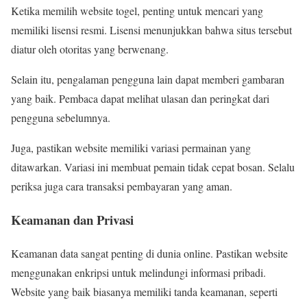
Ketika memilih website togel, penting untuk mencari yang
memiliki lisensi resmi. Lisensi menunjukkan bahwa situs tersebut
diatur oleh otoritas yang berwenang.
Selain itu, pengalaman pengguna lain dapat memberi gambaran
yang baik. Pembaca dapat melihat ulasan dan peringkat dari
pengguna sebelumnya.
Juga, pastikan website memiliki variasi permainan yang
ditawarkan. Variasi ini membuat pemain tidak cepat bosan. Selalu
periksa juga cara transaksi pembayaran yang aman.
Keamanan dan Privasi
Keamanan data sangat penting di dunia online. Pastikan website
menggunakan enkripsi untuk melindungi informasi pribadi.
Website yang baik biasanya memiliki tanda keamanan, seperti