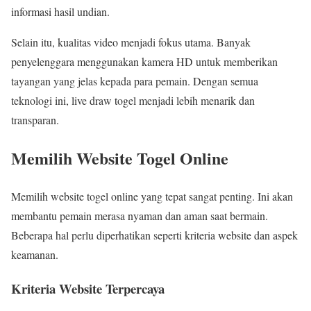
informasi hasil undian.
Selain itu, kualitas video menjadi fokus utama. Banyak
penyelenggara menggunakan kamera HD untuk memberikan
tayangan yang jelas kepada para pemain. Dengan semua
teknologi ini, live draw togel menjadi lebih menarik dan
transparan.
Memilih Website Togel Online
Memilih website togel online yang tepat sangat penting. Ini akan
membantu pemain merasa nyaman dan aman saat bermain.
Beberapa hal perlu diperhatikan seperti kriteria website dan aspek
keamanan.
Kriteria Website Terpercaya