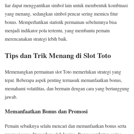
liar dapat menggantikan simbol lain untuk membentuk kombinasi
yang menang, sedangkan simbol pencar sering memicu fitur
bonus. Memperhatikan statistik permainan sebelumnya bisa
menjadi indikator pola tertentu, yang membantu pemain
merencanakan strategi lebih baik.
Tips dan Trik Menang di Slot Toto
Memenangkan permainan slot Toto memerlukan strategi yang
tepat. Beberapa aspek penting termasuk memanfaatkan bonus,
memahami volatilitas, dan bermain dengan cara yang bertanggung
jawab.
Memanfaatkan Bonus dan Promosi
Pemain sebaiknya selalu mencari dan memanfaatkan bonus serta