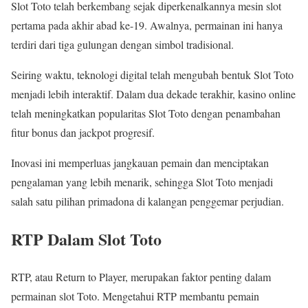
Slot Toto telah berkembang sejak diperkenalkannya mesin slot
pertama pada akhir abad ke-19. Awalnya, permainan ini hanya
terdiri dari tiga gulungan dengan simbol tradisional.
Seiring waktu, teknologi digital telah mengubah bentuk Slot Toto
menjadi lebih interaktif. Dalam dua dekade terakhir, kasino online
telah meningkatkan popularitas Slot Toto dengan penambahan
fitur bonus dan jackpot progresif.
Inovasi ini memperluas jangkauan pemain dan menciptakan
pengalaman yang lebih menarik, sehingga Slot Toto menjadi
salah satu pilihan primadona di kalangan penggemar perjudian.
RTP Dalam Slot Toto
RTP, atau Return to Player, merupakan faktor penting dalam
permainan slot Toto. Mengetahui RTP membantu pemain