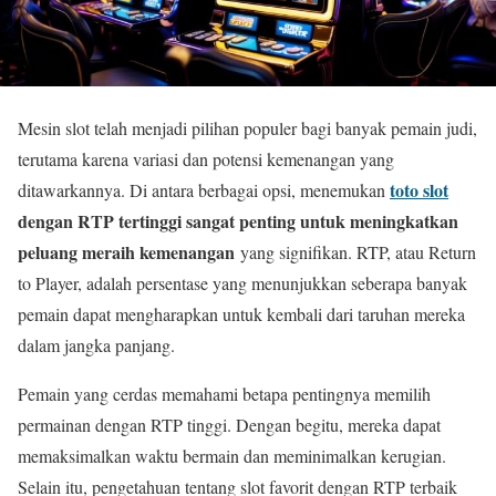
Mesin slot telah menjadi pilihan populer bagi banyak pemain judi,
terutama karena variasi dan potensi kemenangan yang
toto slot
ditawarkannya. Di antara berbagai opsi, menemukan
dengan RTP tertinggi sangat penting untuk meningkatkan
peluang meraih kemenangan
yang signifikan. RTP, atau Return
to Player, adalah persentase yang menunjukkan seberapa banyak
pemain dapat mengharapkan untuk kembali dari taruhan mereka
dalam jangka panjang.
Pemain yang cerdas memahami betapa pentingnya memilih
permainan dengan RTP tinggi. Dengan begitu, mereka dapat
memaksimalkan waktu bermain dan meminimalkan kerugian.
Selain itu, pengetahuan tentang slot favorit dengan RTP terbaik