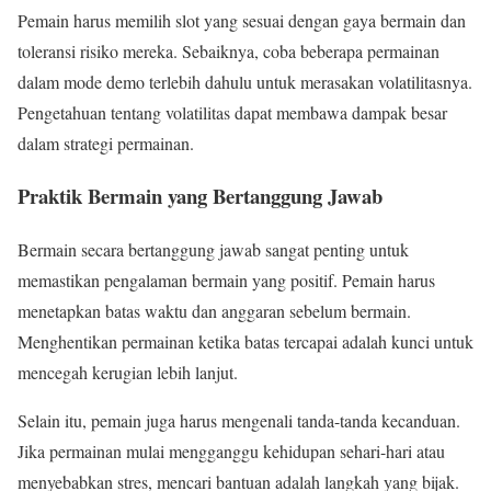
Pemain harus memilih slot yang sesuai dengan gaya bermain dan
toleransi risiko mereka. Sebaiknya, coba beberapa permainan
dalam mode demo terlebih dahulu untuk merasakan volatilitasnya.
Pengetahuan tentang volatilitas dapat membawa dampak besar
dalam strategi permainan.
Praktik Bermain yang Bertanggung Jawab
Bermain secara bertanggung jawab sangat penting untuk
memastikan pengalaman bermain yang positif. Pemain harus
menetapkan batas waktu dan anggaran sebelum bermain.
Menghentikan permainan ketika batas tercapai adalah kunci untuk
mencegah kerugian lebih lanjut.
Selain itu, pemain juga harus mengenali tanda-tanda kecanduan.
Jika permainan mulai mengganggu kehidupan sehari-hari atau
menyebabkan stres, mencari bantuan adalah langkah yang bijak.