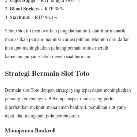
Blood Suckers
– RTP 98%
Starburst
– RTP 96.1%
Setiap slot ini menawarkan pengalaman unik dan fitur menarik,
memastikan pemain memiliki variasi pilihan. Memilih dari daftar
ini dapat meningkatkan peluang pemain untuk meraih
kemenangan yang lebih megah saat bermain.
Strategi Bermain Slot Toto
Bermain slot Toto dengan strategi yang tepat dapat meningkatkan
peluang kemenangan. Beberapa aspek utama yang perlu
diperhatikan meliputi manajemen bankroll, pemilihan slot yang
tepat, dan mengenali pola pembayaran.
Manajemen Bankroll