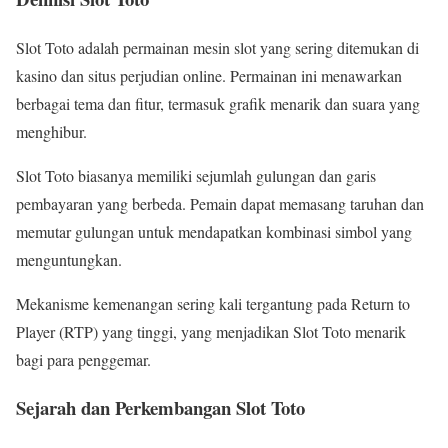
Slot Toto adalah permainan mesin slot yang sering ditemukan di
kasino dan situs perjudian online. Permainan ini menawarkan
berbagai tema dan fitur, termasuk grafik menarik dan suara yang
menghibur.
Slot Toto biasanya memiliki sejumlah gulungan dan garis
pembayaran yang berbeda. Pemain dapat memasang taruhan dan
memutar gulungan untuk mendapatkan kombinasi simbol yang
menguntungkan.
Mekanisme kemenangan sering kali tergantung pada Return to
Player (RTP) yang tinggi, yang menjadikan Slot Toto menarik
bagi para penggemar.
Sejarah dan Perkembangan Slot Toto