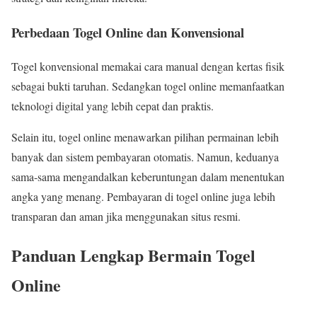
Perbedaan Togel Online dan Konvensional
Togel konvensional memakai cara manual dengan kertas fisik
sebagai bukti taruhan. Sedangkan togel online memanfaatkan
teknologi digital yang lebih cepat dan praktis.
Selain itu, togel online menawarkan pilihan permainan lebih
banyak dan sistem pembayaran otomatis. Namun, keduanya
sama-sama mengandalkan keberuntungan dalam menentukan
angka yang menang. Pembayaran di togel online juga lebih
transparan dan aman jika menggunakan situs resmi.
Panduan Lengkap Bermain Togel
Online