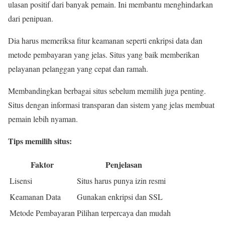
ulasan positif dari banyak pemain. Ini membantu menghindarkan
dari penipuan.
Dia harus memeriksa fitur keamanan seperti enkripsi data dan
metode pembayaran yang jelas. Situs yang baik memberikan
pelayanan pelanggan yang cepat dan ramah.
Membandingkan berbagai situs sebelum memilih juga penting.
Situs dengan informasi transparan dan sistem yang jelas membuat
pemain lebih nyaman.
Tips memilih situs:
Faktor
Penjelasan
Lisensi
Situs harus punya izin resmi
Keamanan Data
Gunakan enkripsi dan SSL
Metode Pembayaran
Pilihan terpercaya dan mudah