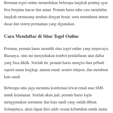
Bermain togel online memerlukan beberapa langkah penting agar
bisa berjalan lancar dan aman. Pemain harus tahu cara mendaftar,
langkah memasang taruhan dengan benar, serta memahami aturan
dasar dan sistem permainan yang digunakan.
Cara Mendaftar di Situs Togel Online
Pertama, pemain harus memilih situs togel online yang terpercaya.
Biasanya, situs ini menyediakan tombol pendaftaran atau daftar
yang bisa diklik. Setelah itu, pemain harus mengisi data pribadi
seperti nama lengkap, alamat email, nomor telepon, dan membuat
kata sandi.
Beberapa situs juga meminta konfirmasi lewat email atau SMS
untuk keamanan. Setelah akun jadi, pemain harus login
menggunakan username dan kata sandi yang sudah dibuat.
Selanjutnya, akun dapat diisi saldo sesuai kebutuhan untuk mulai