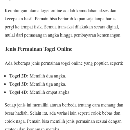
Keuntungan utama togel online adalah kemudahan akses dan
kecepatan hasil. Pemain bisa bertaruh kapan saja tanpa harus
pergi ke tempat fisik. Semua transaksi dilakukan secara digital,
mulai dari pemasangan angka hingga pembayaran kemenangan.
Jenis Permainan Togel Online
Ada beberapa jenis permainan togel online yang populer, seperti:
Togel 2D:
Memilih dua angka.
Togel 3D:
Memilih tiga angka.
Togel 4D:
Memilih empat angka.
Setiap jenis ini memiliki aturan berbeda tentang cara menang dan
besar hadiah. Selain itu, ada variasi lain seperti colok bebas dan
colok naga. Pemain bisa memilih jenis permainan sesuai dengan
strategi dan keinginan mereka.