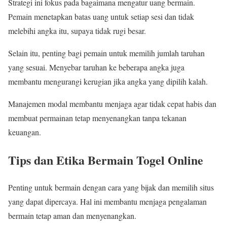
Strategi ini fokus pada bagaimana mengatur uang bermain.
Pemain menetapkan batas uang untuk setiap sesi dan tidak
melebihi angka itu, supaya tidak rugi besar.
Selain itu, penting bagi pemain untuk memilih jumlah taruhan
yang sesuai. Menyebar taruhan ke beberapa angka juga
membantu mengurangi kerugian jika angka yang dipilih kalah.
Manajemen modal membantu menjaga agar tidak cepat habis dan
membuat permainan tetap menyenangkan tanpa tekanan
keuangan.
Tips dan Etika Bermain Togel Online
Penting untuk bermain dengan cara yang bijak dan memilih situs
yang dapat dipercaya. Hal ini membantu menjaga pengalaman
bermain tetap aman dan menyenangkan.