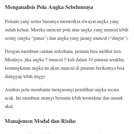
Menganalisis Pola Angka Sebelumnya
Pemain yang serius biasanya memeriksa riwayat angka yang
sudah keluar. Mereka mencari pola atau angka yang muncul lebih
sering (angka “panas”) dan angka yang jarang muncul (“dingin”).
Dengan membuat catatan sederhana, pemain bisa melihat tren.
Misalnya, jika angka 7 muncul 5 kali dalam 10 putaran terakhir,
kemungkinan angka itu akan muncul di putaran berikutnya bisa
dianggap lebih tinggi.
Analisis pola membantu mengurangi pemilihan angka secara
acak. Ini membuat strategi bermain lebih terstruktur dan masuk
akal.
Manajemen Modal dan Risiko