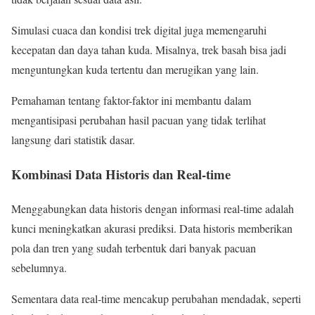
Simulasi cuaca dan kondisi trek digital juga memengaruhi
kecepatan dan daya tahan kuda. Misalnya, trek basah bisa jadi
menguntungkan kuda tertentu dan merugikan yang lain.
Pemahaman tentang faktor-faktor ini membantu dalam
mengantisipasi perubahan hasil pacuan yang tidak terlihat
langsung dari statistik dasar.
Kombinasi Data Historis dan Real-time
Menggabungkan data historis dengan informasi real-time adalah
kunci meningkatkan akurasi prediksi. Data historis memberikan
pola dan tren yang sudah terbentuk dari banyak pacuan
sebelumnya.
Sementara data real-time mencakup perubahan mendadak, seperti