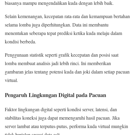
biasanya mampu mengendalikan kuda dengan lebih baik.
Selain kemenangan, kecepatan rata-rata dan kemampuan bertahan
selama lomba juga diperhitungkan. Data ini membantu
menentukan seberapa tepat prediksi ketika kuda melaju dalam
kondisi berbeda.
Penggunaan statistik seperti grafik kecepatan dan posisi saat
lomba membuat analisis jadi lebih rinci. Ini memberikan
gambaran jelas tentang potensi kuda dan joki dalam setiap pacuan
virtual.
Pengaruh Lingkungan Digital pada Pacuan
Faktor lingkungan digital seperti kondisi server, latensi, dan
stabilitas koneksi juga dapat memengaruhi hasil pacuan. Jika
server lambat atau terputus-putus, performa kuda virtual mungkin
tidak berjalan sesuai data asli.