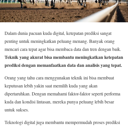
Dalam dunia pacuan kuda digital, ketepatan prediksi sangat
penting untuk meningkatkan peluang menang. Banyak orang
mencari cara tepat agar bisa membaca data dan tren dengan baik.
Teknik yang akurat bisa membantu meningkatkan ketepatan
prediksi dengan memanfaatkan data dan analisis yang tepat.
Orang yang tahu cara menggunakan teknik ini bisa membuat
keputusan lebih yakin saat memilih kuda yang akan
dipertaruhkan. Dengan memahami faktor-faktor seperti performa
kuda dan kondisi lintasan, mereka punya peluang lebih besar
untuk sukses.
Teknologi digital juga membantu mempermudah proses prediksi