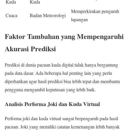
Kuda
Kuda
Memperkirakan pengaruh
Cuaca
Badan Meteorologi
lapangan
Faktor Tambahan yang Mempengaruhi
Akurasi Prediksi
Prediksi di dunia pacuan kuda digital tidak hanya bergantung
pada data dasar. Ada beberapa hal penting lain yang perlu
diperhatikan agar hasil prediksi bisa lebih tepat dan membantu
pengguna mengambil keputusan yang lebih baik.
Analisis Performa Joki dan Kuda Virtual
Performa joki dan kuda virtual sangat berpengaruh pada hasil
pacuan. Joki yang memiliki catatan kemenangan lebih banyak