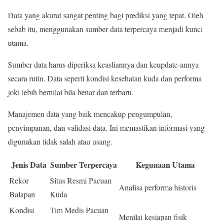
Data yang akurat sangat penting bagi prediksi yang tepat. Oleh
sebab itu, menggunakan sumber data terpercaya menjadi kunci
utama.
Sumber data harus diperiksa keasliannya dan keupdate-annya
secara rutin. Data seperti kondisi kesehatan kuda dan performa
joki lebih bernilai bila benar dan terbaru.
Manajemen data yang baik mencakup pengumpulan,
penyimpanan, dan validasi data. Ini memastikan informasi yang
digunakan tidak salah atau usang.
Jenis Data
Sumber Terpercaya
Kegunaan Utama
Rekor
Situs Resmi Pacuan
Analisa performa historis
Balapan
Kuda
Kondisi
Tim Medis Pacuan
Menilai kesiapan fisik