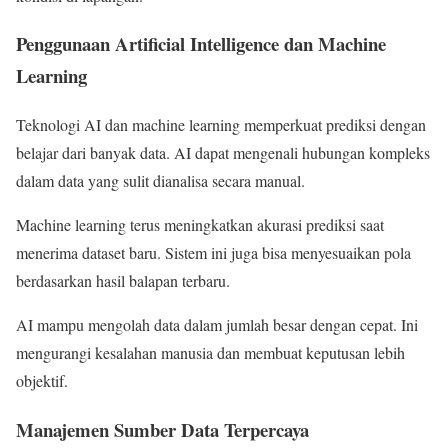
Penggunaan Artificial Intelligence dan Machine
Learning
Teknologi AI dan machine learning memperkuat prediksi dengan
belajar dari banyak data. AI dapat mengenali hubungan kompleks
dalam data yang sulit dianalisa secara manual.
Machine learning terus meningkatkan akurasi prediksi saat
menerima dataset baru. Sistem ini juga bisa menyesuaikan pola
berdasarkan hasil balapan terbaru.
AI mampu mengolah data dalam jumlah besar dengan cepat. Ini
mengurangi kesalahan manusia dan membuat keputusan lebih
objektif.
Manajemen Sumber Data Terpercaya