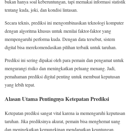
bukan hanya soal keberuntungan, tapi memakai informasi statistik
tentang kuda, joki, dan kondisi lintasan.
Secara teknis, prediksi ini mengombinasikan teknologi komputer
dengan algoritma khusus untuk menilai faktor-faktor yang
mempengaruhi performa kuda. Dengan data tersebut, sistem
digital bisa merekomendasikan pilihan terbaik untuk taruhan.
Prediksi ini sering dipakai oleh para pemain dan pengamat untuk
mengurangi risiko dan meningkatkan peluang menang. Jadi,
pemahaman prediksi digital penting untuk membuat keputusan
yang lebih tepat.
Alasan Utama Pentingnya Ketepatan Prediksi
Ketepatan prediksi sangat vital karena ia memengaruhi keputusan
taruhan. Jika prediksinya akurat, pemain bisa menghemat uang
dan meningkatkan kemungkinan mendapatkan keuntungan.