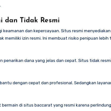
.
i dan Tidak Resmi
egi keamanan dan kepercayaan. Situs resmi menyediakan 
 memiliki izin resmi. Ini membuat risiko penipuan lebih t
n penarikan dana yang jelas dan cepat. Situs tidak resmi
bantu dengan cepat dan profesional. Sedangkan layanan
 bermain di situs baccarat yang resmi karena perlindun