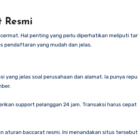
t Resmi
 cermat. Hal penting yang perlu diperhatikan meliputi t
ses pendaftaran yang mudah dan jelas.
i yang jelas soal perusahaan dan alamat. Ia punya reput
mber.
rikan support pelanggan 24 jam. Transaksi harus cepat
n aturan baccarat resmi. Ini menandakan situs tersebut