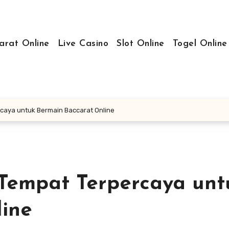
arat Online
Live Casino
Slot Online
Togel Online
rcaya untuk Bermain Baccarat Online
 Tempat Terpercaya unt
ine