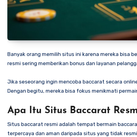
Banyak orang memilih situs ini karena mereka bisa be
resmi sering memberikan bonus dan layanan pelangga
Jika seseorang ingin mencoba baccarat secara online
Dengan begitu, mereka bisa fokus menikmati permai
Apa Itu Situs Baccarat Resm
Situs baccarat resmi adalah tempat bermain baccarat 
terpercaya dan aman daripada situs yang tidak resmi. 