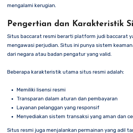
mengalami kerugian.
Pengertian dan Karakteristik S
Situs baccarat resmi berarti platform judi baccarat 
mengawasi perjudian. Situs ini punya sistem keaman
dari negara atau badan pengatur yang valid.
Beberapa karakteristik utama situs resmi adalah:
Memiliki lisensi resmi
Transparan dalam aturan dan pembayaran
Layanan pelanggan yang responsif
Menyediakan sistem transaksi yang aman dan c
Situs resmi juga menjalankan permainan yang adil 