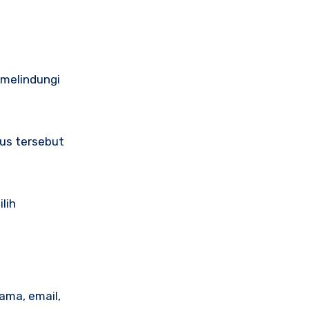
 melindungi
tus tersebut
lih
ama, email,