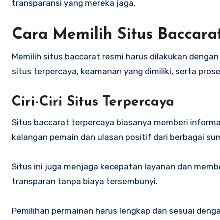
transparansi yang mereka jaga.
Cara Memilih Situs Baccara
Memilih situs baccarat resmi harus dilakukan dengan
situs terpercaya, keamanan yang dimiliki, serta pro
Ciri-Ciri Situs Terpercaya
Situs baccarat terpercaya biasanya memberi informas
kalangan pemain dan ulasan positif dari berbagai su
Situs ini juga menjaga kecepatan layanan dan membe
transparan tanpa biaya tersembunyi.
Pemilihan permainan harus lengkap dan sesuai denga