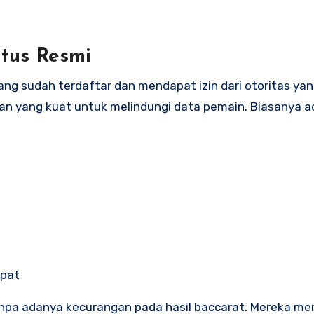
itus Resmi
yang sudah terdaftar dan mendapat izin dari otoritas ya
an yang kuat untuk melindungi data pemain. Biasanya ad
epat
tanpa adanya kecurangan pada hasil baccarat. Mereka m