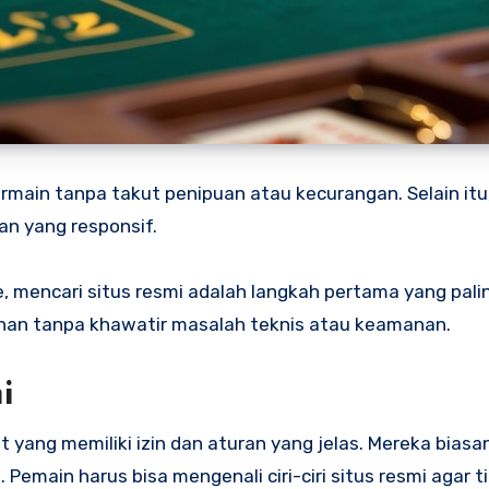
rmain tanpa takut penipuan atau kecurangan. Selain itu,
n yang responsif.
, mencari situs resmi adalah langkah pertama yang pali
nan tanpa khawatir masalah teknis atau keamanan.
i
yang memiliki izin dan aturan yang jelas. Mereka biasan
Pemain harus bisa mengenali ciri-ciri situs resmi agar t