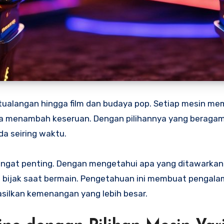
tualangan hingga film dan budaya pop. Setiap mesin memil
bisa menambah keseruan. Dengan pilihannya yang beraga
a seiring waktu.
angat penting. Dengan mengetahui apa yang ditawarkan
 bijak saat bermain. Pengetahuan ini membuat pengal
silkan kemenangan yang lebih besar.