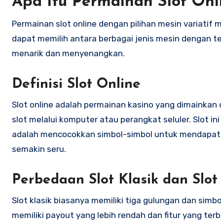
Apa Itu Permainan Slot Onl
Permainan slot online dengan pilihan mesin variat
dapat memilih antara berbagai jenis mesin dengan t
menarik dan menyenangkan.
Definisi Slot Online
Slot online adalah permainan kasino yang dimainkan 
slot melalui komputer atau perangkat seluler. Slot in
adalah mencocokkan simbol-simbol untuk mendapatk
semakin seru.
Perbedaan Slot Klasik dan Slot 
Slot klasik biasanya memiliki tiga gulungan dan sim
memiliki payout yang lebih rendah dan fitur yang terbat