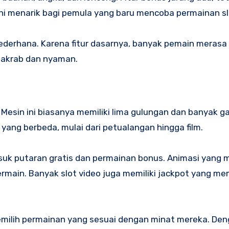
 menarik bagi pemula yang baru mencoba permainan sl
ederhana. Karena fitur dasarnya, banyak pemain merasa 
 akrab dan nyaman.
Mesin ini biasanya memiliki lima gulungan dan banyak ga
ang berbeda, mulai dari petualangan hingga film.
suk putaran gratis dan permainan bonus. Animasi yang
main. Banyak slot video juga memiliki jackpot yang m
lih permainan yang sesuai dengan minat mereka. Den