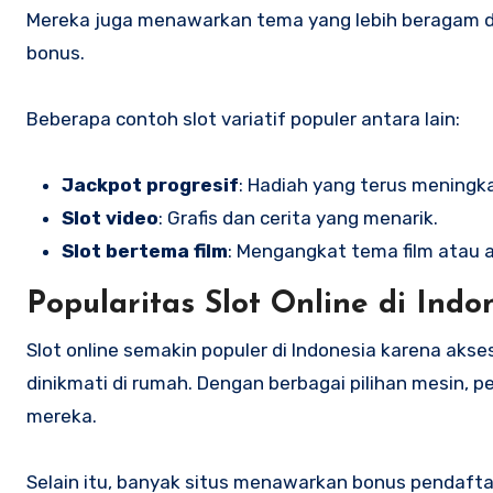
Mereka juga menawarkan tema yang lebih beragam dan
bonus.
Beberapa contoh slot variatif populer antara lain:
Jackpot progresif
: Hadiah yang terus meningka
Slot video
: Grafis dan cerita yang menarik.
Slot bertema film
: Mengangkat tema film atau a
Popularitas Slot Online di Indo
Slot online semakin populer di Indonesia karena aks
dinikmati di rumah. Dengan berbagai pilihan mesin
mereka.
Selain itu, banyak situs menawarkan bonus pendafta