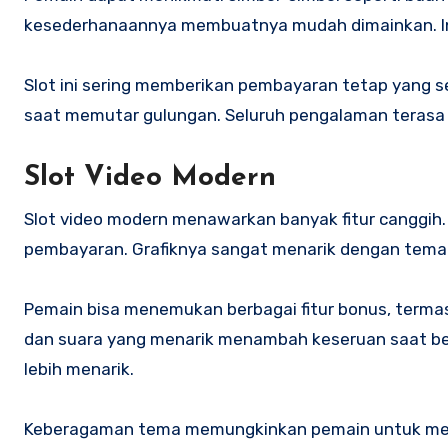
kesederhanaannya membuatnya mudah dimainkan. Ini
Slot ini sering memberikan pembayaran tetap yang s
saat memutar gulungan. Seluruh pengalaman terasa
Slot Video Modern
Slot video modern menawarkan banyak fitur canggih. 
pembayaran. Grafiknya sangat menarik dengan tema y
Pemain bisa menemukan berbagai fitur bonus, terma
dan suara yang menarik menambah keseruan saat ber
lebih menarik.
Keberagaman tema memungkinkan pemain untuk memi