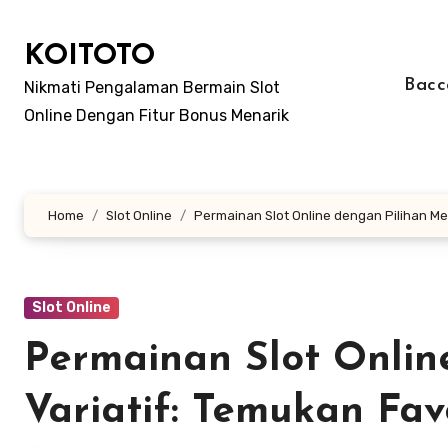
Skip
to
KOITOTO
content
Bacc
Nikmati Pengalaman Bermain Slot
Online Dengan Fitur Bonus Menarik
Home
Slot Online
Permainan Slot Online dengan Pilihan Me
Slot Online
Permainan Slot Onlin
Variatif: Temukan Fa