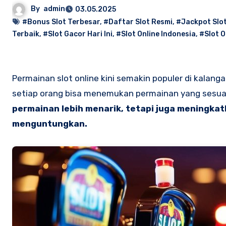
By
admin
03.05.2025
#Bonus Slot Terbesar
,
#Daftar Slot Resmi
,
#Jackpot Slot
Terbaik
,
#Slot Gacor Hari Ini
,
#Slot Online Indonesia
,
#Slot O
Permainan slot online kini semakin populer di kalangan pemain judi. Dengan banyaknya pilihan mesin yang bervariasi,
setiap orang bisa menemukan permainan yang sesua
permainan lebih menarik, tetapi juga meningk
menguntungkan.