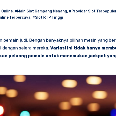
 Online
,
#Main Slot Gampang Menang
,
#Provider Slot Terpopule
nline Terpercaya
,
#Slot RTP Tinggi
i dengan selera mereka.
Variasi ini tidak hanya memb
atkan peluang pemain untuk menemukan jackpot yan