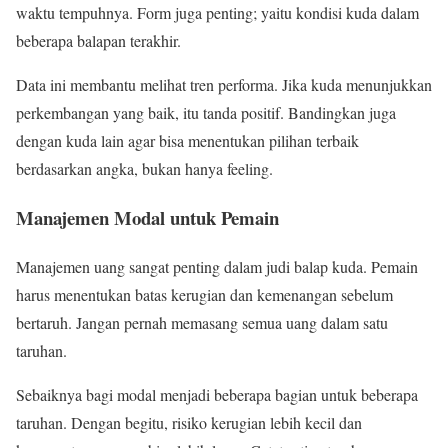
waktu tempuhnya. Form juga penting; yaitu kondisi kuda dalam
beberapa balapan terakhir.
Data ini membantu melihat tren performa. Jika kuda menunjukkan
perkembangan yang baik, itu tanda positif. Bandingkan juga
dengan kuda lain agar bisa menentukan pilihan terbaik
berdasarkan angka, bukan hanya feeling.
Manajemen Modal untuk Pemain
Manajemen uang sangat penting dalam judi balap kuda. Pemain
harus menentukan batas kerugian dan kemenangan sebelum
bertaruh. Jangan pernah memasang semua uang dalam satu
taruhan.
Sebaiknya bagi modal menjadi beberapa bagian untuk beberapa
taruhan. Dengan begitu, risiko kerugian lebih kecil dan