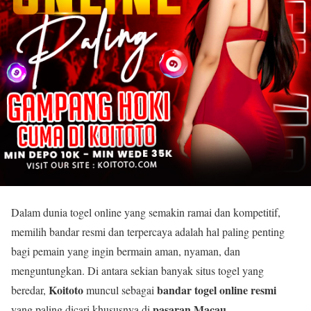
Dalam dunia togel online yang semakin ramai dan kompetitif,
memilih bandar resmi dan terpercaya adalah hal paling penting
bagi pemain yang ingin bermain aman, nyaman, dan
menguntungkan. Di antara sekian banyak situs togel yang
Koitoto
bandar togel online resmi
beredar,
muncul sebagai
pasaran Macau
yang paling dicari khususnya di
.