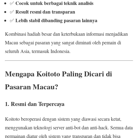
Cocok untuk berbagai teknik analisis
✅
Result resmi dan transparan
✅
Lebih stabil dibanding pasaran lainnya
✅
Kombinasi hadiah besar dan keterbukaan informasi menjadikan
Macau sebagai pasaran yang sangat diminati oleh pemain di
seluruh Asia, termasuk Indonesia.
Mengapa Koitoto Paling Dicari di
Pasaran Macau?
1.
Resmi dan Terpercaya
Koitoto beroperasi dengan sistem yang diawasi secara ketat,
menggunakan teknologi server anti-bot dan anti-hack. Semua data
permainan diatur oleh sistem yang transparan dan tidak bisa