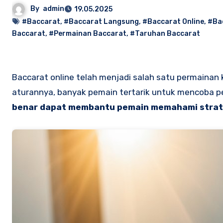
By
admin
19.05.2025
#Baccarat
,
#Baccarat Langsung
,
#Baccarat Online
,
#Ba
Baccarat
,
#Permainan Baccarat
,
#Taruhan Baccarat
Baccarat online telah menjadi salah satu permainan kasino yang paling populer di dunia maya. Dengan kesederhanaan
aturannya, banyak pemain tertarik untuk mencoba 
benar dapat membantu pemain memahami strate