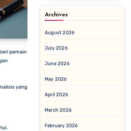
Archives
August 2026
July 2026
beri pemain
ngan
June 2026
May 2026
alisis yang
April 2026
March 2026
February 2026
hui.