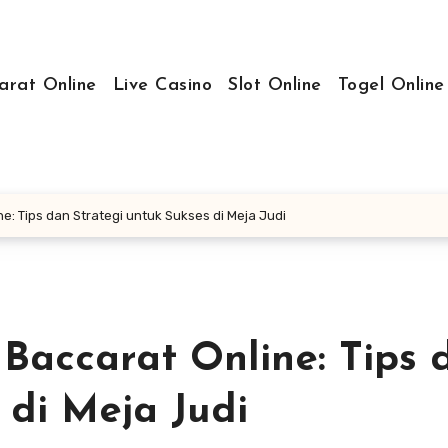
arat Online
Live Casino
Slot Online
Togel Online
e: Tips dan Strategi untuk Sukses di Meja Judi
Baccarat Online: Tips 
 di Meja Judi