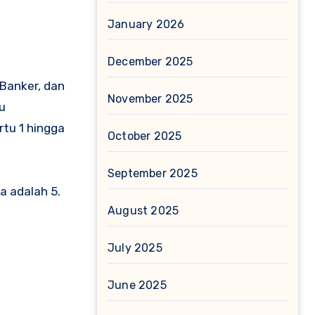
January 2026
December 2025
 Banker, dan
November 2025
u
rtu 1 hingga
October 2025
September 2025
ya adalah 5.
August 2025
July 2025
June 2025