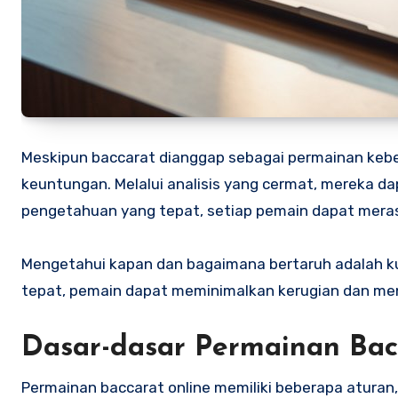
Meskipun baccarat dianggap sebagai permainan ke
keuntungan. Melalui analisis yang cermat, mereka da
pengetahuan yang tepat, setiap pemain dapat merasa
Mengetahui kapan dan bagaimana bertaruh adalah k
tepat, pemain dapat meminimalkan kerugian dan me
Dasar-dasar Permainan Bac
Permainan baccarat online memiliki beberapa aturan, 