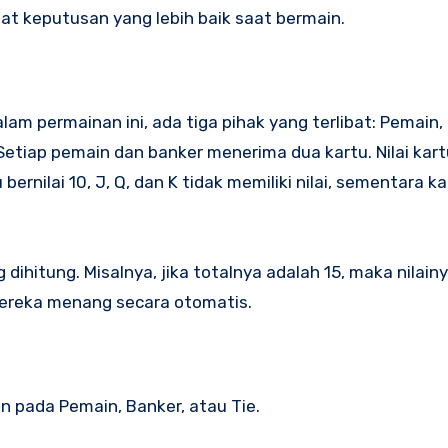
 keputusan yang lebih baik saat bermain.
am permainan ini, ada tiga pihak yang terlibat: Pemain,
etiap pemain dan banker menerima dua kartu. Nilai kart
nilai 10, J, Q, dan K tidak memiliki nilai, sementara ka
ng dihitung. Misalnya, jika totalnya adalah 15, maka nilain
mereka menang secara otomatis.
n pada Pemain, Banker, atau Tie.