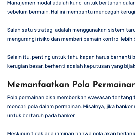
Manajemen modal adalah kunci untuk bertahan dala
sebelum bermain. Hal ini membantu mencegah kerugi
Salah satu strategi adalah menggunakan sistem taruh
mengurangi risiko dan memberi pemain kontrol lebih 
Selain itu, penting untuk tahu kapan harus berhent
kerugian besar, berhenti adalah keputusan yang bijak
Memanfaatkan Pola Permaina
Pola permainan bisa memberikan wawasan tentang t
mencari pola dalam permainan. Misalnya, jika banke
untuk bertaruh pada banker.
Meskipun tidak ada jaminan bahwa pola akan berlan