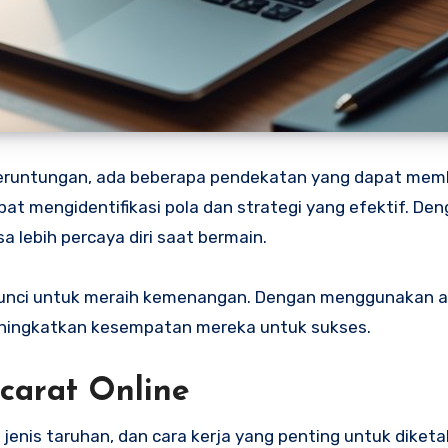
beruntungan, ada beberapa pendekatan yang dapat mem
pat mengidentifikasi pola dan strategi yang efektif. De
 lebih percaya diri saat bermain.
unci untuk meraih kemenangan. Dengan menggunakan an
ningkatkan kesempatan mereka untuk sukses.
carat Online
jenis taruhan, dan cara kerja yang penting untuk diketa