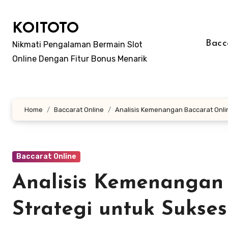
Skip
to
KOITOTO
content
Bacc
Nikmati Pengalaman Bermain Slot
Online Dengan Fitur Bonus Menarik
Home
Baccarat Online
Analisis Kemenangan Baccarat Onlin
Baccarat Online
Analisis Kemenangan 
Strategi untuk Sukses