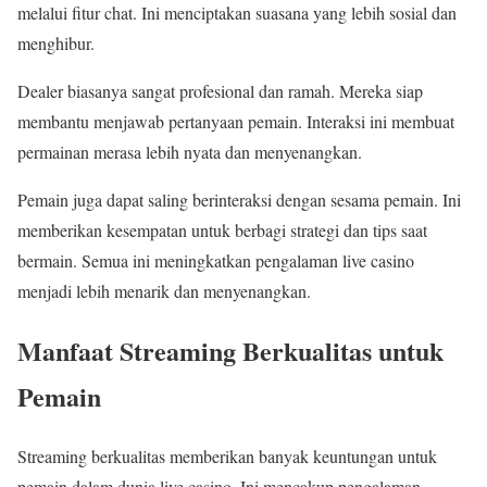
melalui fitur chat. Ini menciptakan suasana yang lebih sosial dan
menghibur.
Dealer biasanya sangat profesional dan ramah. Mereka siap
membantu menjawab pertanyaan pemain. Interaksi ini membuat
permainan merasa lebih nyata dan menyenangkan.
Pemain juga dapat saling berinteraksi dengan sesama pemain. Ini
memberikan kesempatan untuk berbagi strategi dan tips saat
bermain. Semua ini meningkatkan pengalaman live casino
menjadi lebih menarik dan menyenangkan.
Manfaat Streaming Berkualitas untuk
Pemain
Streaming berkualitas memberikan banyak keuntungan untuk
pemain dalam dunia live casino. Ini mencakup pengalaman