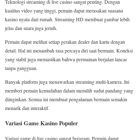
Teknologi streaming di live casino sangat penting. Dengan
kualitas video yang tinggi, pemain dapat merasakan suasana
kasino nyata dari rumah. Streaming HD membuat gambar lebih
jelas dan suara juga jernih.
Pemain dapat melihat setiap gerakan dealer dan kartu dengan
detail. Hal ini menambah rasa percaya diri saat bermain. Koneksi
yang stabil juga memastikan bahwa permainan berjalan lancar
tanpa gangguan.
Banyak platform juga menawarkan streaming multi-kamera. Ini
memberi pemain kemudahan dalam memilih sudut pandang yang
diinginkan. Semua ini membuat pengalaman bermain semakin
menarik dan interaktif.
Variasi Game Kasino Populer
Variasi game di live casino sangat beragam. Pemain dapat