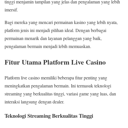
tinggi menjamin tampilan yang jelas dan pengalaman yang lebih
imersif.
Bagi mereka yang mencari permainan kasino yang lebih nyata,
platform jenis ini menjadi pilihan ideal. Dengan berbagai
permainan menarik dan layanan pelanggan yang baik,
pengalaman bermain menjadi lebih memuaskan.
Fitur Utama Platform Live Casino
Platform live casino memiliki beberapa fitur penting yang
meningkatkan pengalaman bermain. Ini termasuk teknologi
streaming yang berkualitas tinggi, variasi game yang luas, dan
interaksi langsung dengan dealer.
Teknologi Streaming Berkualitas Tinggi