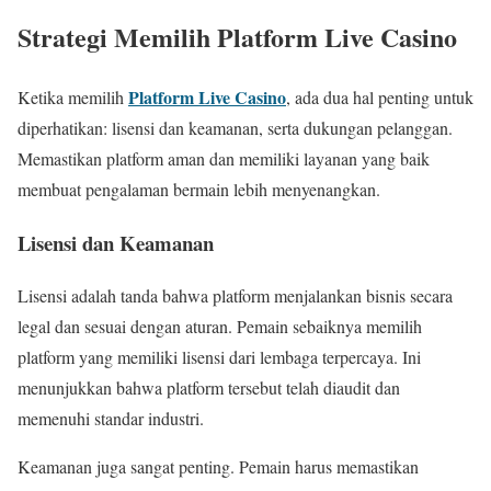
Strategi Memilih Platform Live Casino
Platform Live Casino
Ketika memilih
, ada dua hal penting untuk
diperhatikan: lisensi dan keamanan, serta dukungan pelanggan.
Memastikan platform aman dan memiliki layanan yang baik
membuat pengalaman bermain lebih menyenangkan.
Lisensi dan Keamanan
Lisensi adalah tanda bahwa platform menjalankan bisnis secara
legal dan sesuai dengan aturan. Pemain sebaiknya memilih
platform yang memiliki lisensi dari lembaga terpercaya. Ini
menunjukkan bahwa platform tersebut telah diaudit dan
memenuhi standar industri.
Keamanan juga sangat penting. Pemain harus memastikan