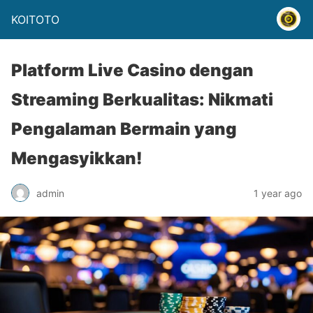
KOITOTO
Platform Live Casino dengan
Streaming Berkualitas: Nikmati
Pengalaman Bermain yang
Mengasyikkan!
admin
1 year ago