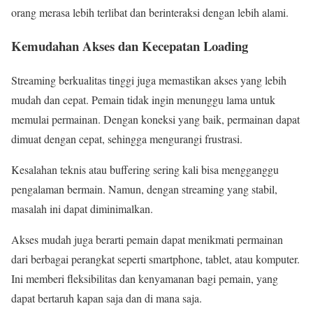
orang merasa lebih terlibat dan berinteraksi dengan lebih alami.
Kemudahan Akses dan Kecepatan Loading
Streaming berkualitas tinggi juga memastikan akses yang lebih
mudah dan cepat. Pemain tidak ingin menunggu lama untuk
memulai permainan. Dengan koneksi yang baik, permainan dapat
dimuat dengan cepat, sehingga mengurangi frustrasi.
Kesalahan teknis atau buffering sering kali bisa mengganggu
pengalaman bermain. Namun, dengan streaming yang stabil,
masalah ini dapat diminimalkan.
Akses mudah juga berarti pemain dapat menikmati permainan
dari berbagai perangkat seperti smartphone, tablet, atau komputer.
Ini memberi fleksibilitas dan kenyamanan bagi pemain, yang
dapat bertaruh kapan saja dan di mana saja.