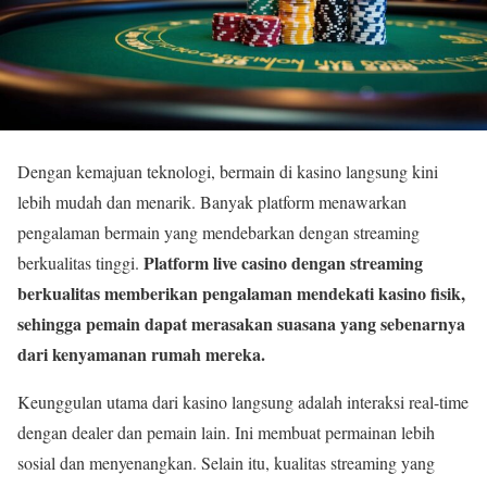
Dengan kemajuan teknologi, bermain di kasino langsung kini
lebih mudah dan menarik. Banyak platform menawarkan
pengalaman bermain yang mendebarkan dengan streaming
Platform live casino dengan streaming
berkualitas tinggi.
berkualitas memberikan pengalaman mendekati kasino fisik,
sehingga pemain dapat merasakan suasana yang sebenarnya
dari kenyamanan rumah mereka.
Keunggulan utama dari kasino langsung adalah interaksi real-time
dengan dealer dan pemain lain. Ini membuat permainan lebih
sosial dan menyenangkan. Selain itu, kualitas streaming yang