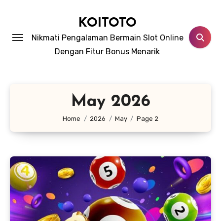
Skip
to
KOITOTO
content
Nikmati Pengalaman Bermain Slot Online
Dengan Fitur Bonus Menarik
May 2026
Home
2026
May
Page 2