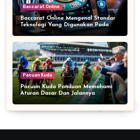
Baccarat Online
Baccarat Online Mengenal Standar
Teknologi Yang Digunakan Pada
Platform Digital Untuk Pengalaman
Bermain Lebih Seru
Pacuan Kuda
Pacuan Kuda Panduan Memahami
Aturan Dasar Dan Jalannya
Perlombaan Dengan Mudah dan
Seru