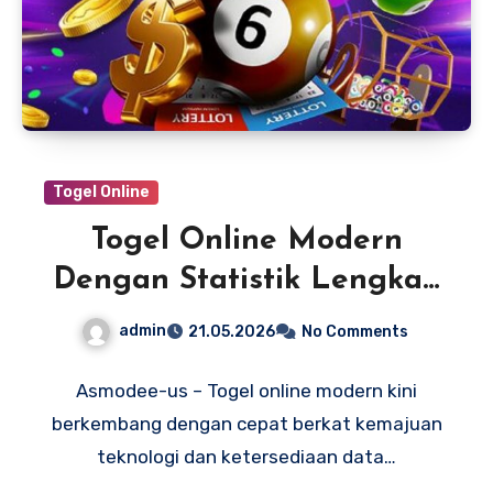
Togel Online
Togel Online Modern
Dengan Statistik Lengkap
Dan Update Angka Cepat
admin
21.05.2026
No Comments
Untuk Strategi Prediksi
Asmodee-us – Togel online modern kini
Efektif
berkembang dengan cepat berkat kemajuan
teknologi dan ketersediaan data…