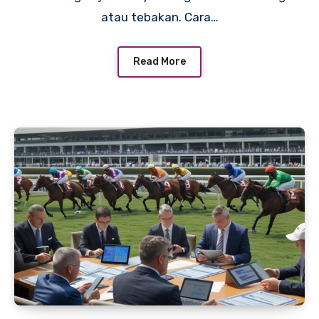
Keberhasilan Taruhan
atau tebakan. Cara…
Read More