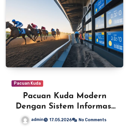
Pacuan Kuda
Pacuan Kuda Modern
Dengan Sistem Informasi
Balap Dan Update Hasil
admin
17.05.2026
No Comments
Real Time untuk