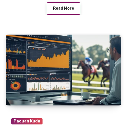
Read More
Pacuan Kuda