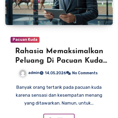
Pacuan Kuda
Rahasia Memaksimalkan
Peluang Di Pacuan Kuda
Dengan Pendekatan
admin
14.05.2026
No Comments
Strategi Terukur Untuk
Banyak orang tertarik pada pacuan kuda
Meningkatkan
karena sensasi dan kesempatan menang
Kemenangan Anda
yang ditawarkan. Namun, untuk…