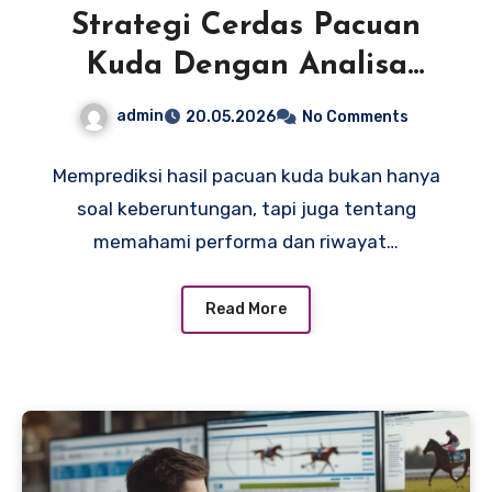
Strategi Cerdas Pacuan
Kuda Dengan Analisa
Performa Dan Riwayat
admin
20.05.2026
No Comments
Kuda Balap Untuk Menang
Memprediksi hasil pacuan kuda bukan hanya
Maksimal
soal keberuntungan, tapi juga tentang
memahami performa dan riwayat…
Read More