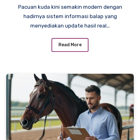
Pacuan kuda kini semakin modern dengan
Pengalaman
hadirnya sistem informasi balap yang
Menyenangkan
menyediakan update hasil real…
Read More