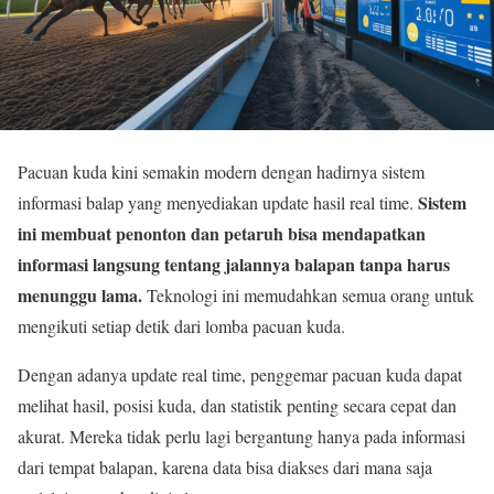
Pacuan kuda kini semakin modern dengan hadirnya sistem
Sistem
informasi balap yang menyediakan update hasil real time.
ini membuat penonton dan petaruh bisa mendapatkan
informasi langsung tentang jalannya balapan tanpa harus
menunggu lama.
Teknologi ini memudahkan semua orang untuk
mengikuti setiap detik dari lomba pacuan kuda.
Dengan adanya update real time, penggemar pacuan kuda dapat
melihat hasil, posisi kuda, dan statistik penting secara cepat dan
akurat. Mereka tidak perlu lagi bergantung hanya pada informasi
dari tempat balapan, karena data bisa diakses dari mana saja