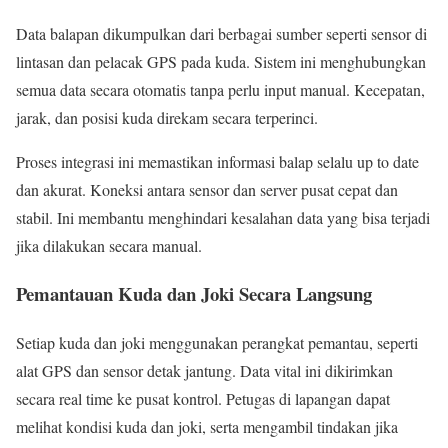
Data balapan dikumpulkan dari berbagai sumber seperti sensor di
lintasan dan pelacak GPS pada kuda. Sistem ini menghubungkan
semua data secara otomatis tanpa perlu input manual. Kecepatan,
jarak, dan posisi kuda direkam secara terperinci.
Proses integrasi ini memastikan informasi balap selalu up to date
dan akurat. Koneksi antara sensor dan server pusat cepat dan
stabil. Ini membantu menghindari kesalahan data yang bisa terjadi
jika dilakukan secara manual.
Pemantauan Kuda dan Joki Secara Langsung
Setiap kuda dan joki menggunakan perangkat pemantau, seperti
alat GPS dan sensor detak jantung. Data vital ini dikirimkan
secara real time ke pusat kontrol. Petugas di lapangan dapat
melihat kondisi kuda dan joki, serta mengambil tindakan jika