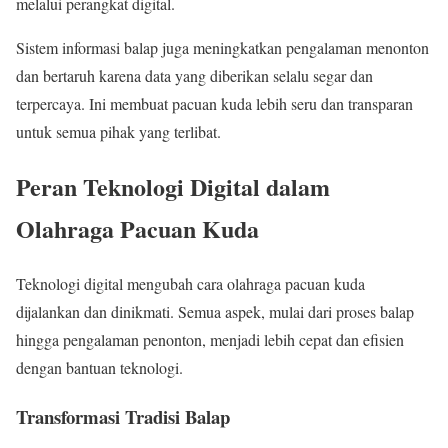
melalui perangkat digital.
Sistem informasi balap juga meningkatkan pengalaman menonton
dan bertaruh karena data yang diberikan selalu segar dan
terpercaya. Ini membuat pacuan kuda lebih seru dan transparan
untuk semua pihak yang terlibat.
Peran Teknologi Digital dalam
Olahraga Pacuan Kuda
Teknologi digital mengubah cara olahraga pacuan kuda
dijalankan dan dinikmati. Semua aspek, mulai dari proses balap
hingga pengalaman penonton, menjadi lebih cepat dan efisien
dengan bantuan teknologi.
Transformasi Tradisi Balap