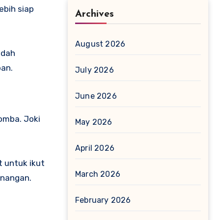
ebih siap
Archives
August 2026
udah
pan.
July 2026
June 2026
omba. Joki
May 2026
April 2026
 untuk ikut
March 2026
enangan.
February 2026