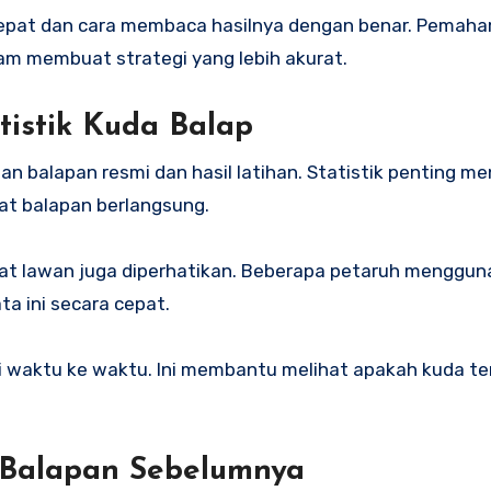
tepat dan cara membaca hasilnya dengan benar. Pemah
m membuat strategi yang lebih akurat.
istik Kuda Balap
n balapan resmi dan hasil latihan. Statistik penting m
aat balapan berlangsung.
ingkat lawan juga diperhatikan. Beberapa petaruh menggu
ta ini secara cepat.
 waktu ke waktu. Ini membantu melihat apakah kuda te
k Balapan Sebelumnya