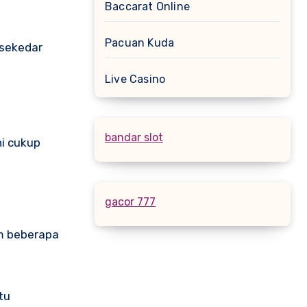
Baccarat Online
Pacuan Kuda
 sekedar
Live Casino
bandar slot
i cukup
gacor 777
am beberapa
tu