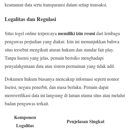
keamanan data serta transparansi dalam setiap transaksi.
Legalitas dan Regulasi
memiliki izin resmi
Situs togel online terpercaya
dari lembaga
pengawas perjudian yang diakui. Izin ini menunjukkan bahwa
situs tersebut mengikuti aturan hukum dan standar fair play.
Tanpa lisensi yang jelas, pemain berisiko menghadapi
penyalahgunaan data atau sistem permainan yang tidak adil.
Dokumen hukum biasanya mencakup informasi seperti nomor
lisensi, negara penerbit, dan masa berlaku. Pemain dapat
memverifikasi data ini langsung di laman utama situs atau melalui
badan pengawas terkait.
Komponen
Penjelasan Singkat
Legalitas