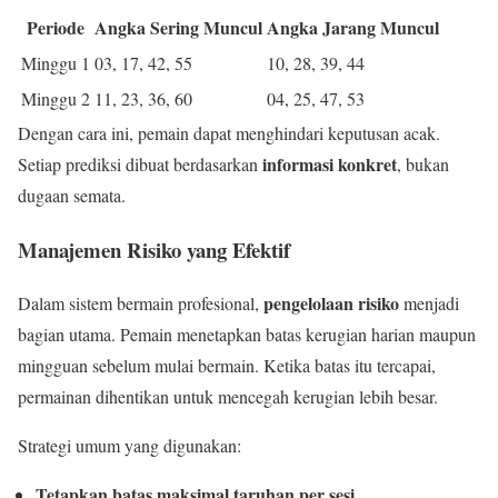
Periode
Angka Sering Muncul
Angka Jarang Muncul
Minggu 1
03, 17, 42, 55
10, 28, 39, 44
Minggu 2
11, 23, 36, 60
04, 25, 47, 53
Dengan cara ini, pemain dapat menghindari keputusan acak.
informasi konkret
Setiap prediksi dibuat berdasarkan
, bukan
dugaan semata.
Manajemen Risiko yang Efektif
pengelolaan risiko
Dalam sistem bermain profesional,
menjadi
bagian utama. Pemain menetapkan batas kerugian harian maupun
mingguan sebelum mulai bermain. Ketika batas itu tercapai,
permainan dihentikan untuk mencegah kerugian lebih besar.
Strategi umum yang digunakan:
Tetapkan batas maksimal taruhan per sesi.