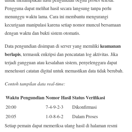
Pengguna dapat melihat hasil secara langsung tanpa perlu
menunggu waktu lama. Cara ini membantu mengurangi
kecurigaan manipulasi karena setiap nomor muncul bersamaan
dengan waktu dan bukti sistem otomatis.
keamanan
Data pengundian disimpan di server yang memiliki
berlapis
, termasuk enkripsi dan pencatatan log aktivitas. Jika
terjadi gangguan atau kesalahan sistem, penyelenggara dapat
menelusuri catatan digital untuk memastikan data tidak berubah.
Contoh tampilan data real-time:
Waktu Pengundian
Nomor Hasil
Status Verifikasi
20:00
7-4-9-2-3
Dikonfirmasi
20:05
1-0-8-6-2
Dalam Proses
Setiap pemain dapat memeriksa ulang hasil di halaman resmi