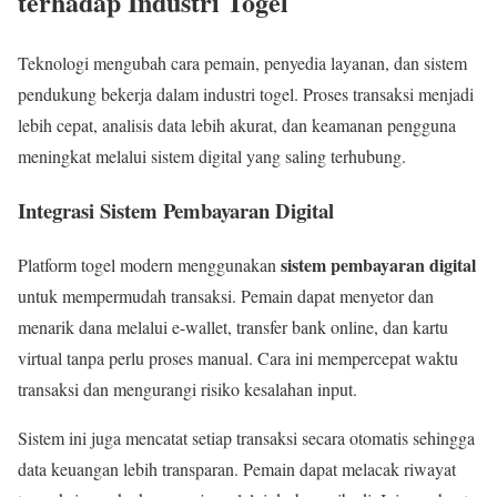
terhadap Industri Togel
Teknologi mengubah cara pemain, penyedia layanan, dan sistem
pendukung bekerja dalam industri togel. Proses transaksi menjadi
lebih cepat, analisis data lebih akurat, dan keamanan pengguna
meningkat melalui sistem digital yang saling terhubung.
Integrasi Sistem Pembayaran Digital
sistem pembayaran digital
Platform togel modern menggunakan
untuk mempermudah transaksi. Pemain dapat menyetor dan
menarik dana melalui e-wallet, transfer bank online, dan kartu
virtual tanpa perlu proses manual. Cara ini mempercepat waktu
transaksi dan mengurangi risiko kesalahan input.
Sistem ini juga mencatat setiap transaksi secara otomatis sehingga
data keuangan lebih transparan. Pemain dapat melacak riwayat