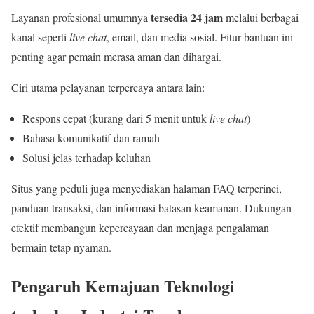
tersedia 24 jam
Layanan profesional umumnya
melalui berbagai
kanal seperti
live chat
, email, dan media sosial. Fitur bantuan ini
penting agar pemain merasa aman dan dihargai.
Ciri utama pelayanan terpercaya antara lain:
Respons cepat (kurang dari 5 menit untuk
live chat
)
Bahasa komunikatif dan ramah
Solusi jelas terhadap keluhan
Situs yang peduli juga menyediakan halaman FAQ terperinci,
panduan transaksi, dan informasi batasan keamanan. Dukungan
efektif membangun kepercayaan dan menjaga pengalaman
bermain tetap nyaman.
Pengaruh Kemajuan Teknologi