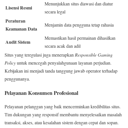
Menunjukkan situs diawasi dan diatur
Lisensi Resmi
secara legal
Peraturan
Menjamin data pengguna tetap rahasia
Keamanan Data
Memastikan hasil permainan dihasilkan
Audit Sistem
secara acak dan adil
Situs yang teregulasi juga menerapkan
Responsible Gaming
Policy
untuk mencegah penyalahgunaan layanan perjudian.
Kebijakan ini menjadi tanda tanggung jawab operator terhadap
penggunanya.
Pelayanan Konsumen Profesional
Pelayanan pelanggan yang baik mencerminkan kredibilitas situs.
Tim dukungan yang responsif membantu menyelesaikan masalah
transaksi, akses, atau kesalahan sistem dengan cepat dan sopan.