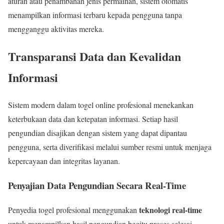
aturan atau penambahan jenis permainan, sistem otomatis
menampilkan informasi terbaru kepada pengguna tanpa
mengganggu aktivitas mereka.
Transparansi Data dan Kevalidan
Informasi
Sistem modern dalam togel online profesional menekankan
keterbukaan data dan ketepatan informasi. Setiap hasil
pengundian disajikan dengan sistem yang dapat dipantau
pengguna, serta diverifikasi melalui sumber resmi untuk menjaga
kepercayaan dan integritas layanan.
Penyajian Data Pengundian Secara Real-Time
teknologi real-time
Penyedia togel profesional menggunakan
untuk menampilkan hasil pengundian begitu proses selesai.