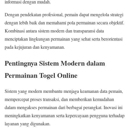
informasi dengan mudah.
Dengan pendekatan profesional, pemain dapat mengelola strategi
dengan lebih baik dan memahami pola permainan secara objektif.
Kombinasi antara sistem modern dan transparansi data
menciptakan lingkungan permainan yang sehat serta berorientasi
pada kejujuran dan kenyamanan.
Pentingnya Sistem Modern dalam
Permainan Togel Online
Sistem yang modern membantu menjaga keamanan data pemain,
mempercepat proses transaksi, dan memberikan kemudahan
dalam mengakses permainan dari berbagai perangkat. Inovasi ini
meningkatkan kenyamanan serta kepercayaan pengguna terhadap
layanan yang digunakan.