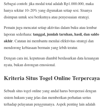
Sebagai contoh: jika modal total adalah Rp1.000.000, maka
hanya sekitar 10–20% yang digunakan setiap sesi. Sisanya
disimpan untuk sesi berikutnya atau penyesuaian strategi.
Pemain juga mencatat setiap aktivitas dalam buku atau lembar
tanggal, jumlah taruhan, hasil, dan saldo
laporan sederhana:
akhir
. Catatan ini membantu menilai efektivitas strategi dan
mendorong kebiasaan bermain yang lebih teratur.
Dengan cara ini, keputusan diambil berdasarkan data keuangan
nyata, bukan dorongan emosional.
Kriteria Situs Togel Online Terpercaya
Sebuah situs togel online yang andal harus beroperasi dengan
sistem hukum yang jelas dan memberikan perhatian serius
terhadap pelayanan penggunanya. Aspek penting lain adalah