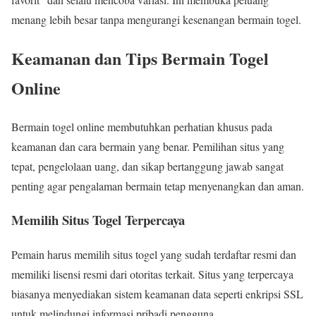
menang lebih besar tanpa mengurangi kesenangan bermain togel.
Keamanan dan Tips Bermain Togel
Online
Bermain togel online membutuhkan perhatian khusus pada
keamanan dan cara bermain yang benar. Pemilihan situs yang
tepat, pengelolaan uang, dan sikap bertanggung jawab sangat
penting agar pengalaman bermain tetap menyenangkan dan aman.
Memilih Situs Togel Terpercaya
Pemain harus memilih situs togel yang sudah terdaftar resmi dan
memiliki lisensi resmi dari otoritas terkait. Situs yang terpercaya
biasanya menyediakan sistem keamanan data seperti enkripsi SSL
untuk melindungi informasi pribadi pengguna.