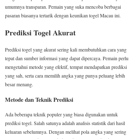
umumnya transparan. Pemain yang suka mencoba berbagai
pasaran biasanya tertarik dengan keunikan togel Macau ini.
Prediksi Togel Akurat
Prediksi togel yang akurat sering kali membutuhkan cara yang
tepat dan sumber informasi yang dapat dipercaya. Pemain perlu
mengetahui metode yang efektif, tempat mendapatkan prediksi
yang sah, serta cara memilih angka yang punya peluang lebih
besar menang.
Metode dan Teknik Prediksi
Ada beberapa teknik populer yang biasa digunakan untuk
prediksi togel. Salah satunya adalah analisis statistik dari hasil
keluaran sebelumnya. Dengan melihat pola angka yang sering