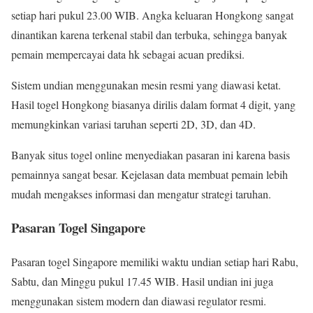
setiap hari pukul 23.00 WIB. Angka keluaran Hongkong sangat
dinantikan karena terkenal stabil dan terbuka, sehingga banyak
pemain mempercayai data hk sebagai acuan prediksi.
Sistem undian menggunakan mesin resmi yang diawasi ketat.
Hasil togel Hongkong biasanya dirilis dalam format 4 digit, yang
memungkinkan variasi taruhan seperti 2D, 3D, dan 4D.
Banyak situs togel online menyediakan pasaran ini karena basis
pemainnya sangat besar. Kejelasan data membuat pemain lebih
mudah mengakses informasi dan mengatur strategi taruhan.
Pasaran Togel Singapore
Pasaran togel Singapore memiliki waktu undian setiap hari Rabu,
Sabtu, dan Minggu pukul 17.45 WIB. Hasil undian ini juga
menggunakan sistem modern dan diawasi regulator resmi.