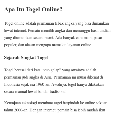
Apa Itu Togel Online?
Togel online adalah permainan tebak angka yang bisa dimainkan
lewat internet. Pemain memilih angka dan menunggu hasil undian
yang diumumkan secara resmi. Ada banyak cara main, pasar
populer, dan alasan mengapa memakai layanan online.
Sejarah Singkat Togel
Togel berasal dari kata “toto gelap” yang awalnya adalah
permainan judi angka di Asia. Permainan ini mulai dikenal di
Indonesia sejak era 1960-an. Awalnya, togel hanya dilakukan
secara manual lewat bandar tradisional.
Kemajuan teknologi membuat togel berpindah ke online sekitar
tahun 2000-an. Dengan internet, pemain bisa lebih mudah ikut