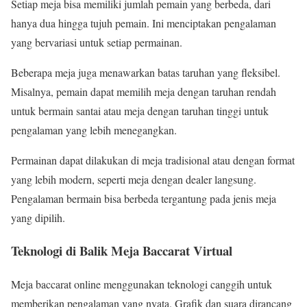
Setiap meja bisa memiliki jumlah pemain yang berbeda, dari
hanya dua hingga tujuh pemain. Ini menciptakan pengalaman
yang bervariasi untuk setiap permainan.
Beberapa meja juga menawarkan batas taruhan yang fleksibel.
Misalnya, pemain dapat memilih meja dengan taruhan rendah
untuk bermain santai atau meja dengan taruhan tinggi untuk
pengalaman yang lebih menegangkan.
Permainan dapat dilakukan di meja tradisional atau dengan format
yang lebih modern, seperti meja dengan dealer langsung.
Pengalaman bermain bisa berbeda tergantung pada jenis meja
yang dipilih.
Teknologi di Balik Meja Baccarat Virtual
Meja baccarat online menggunakan teknologi canggih untuk
memberikan pengalaman yang nyata. Grafik dan suara dirancang