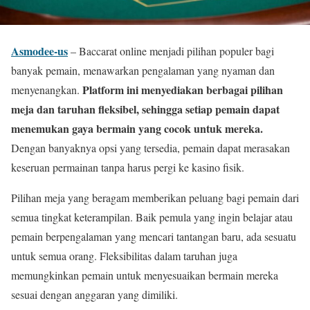
Asmodee-us
– Baccarat online menjadi pilihan populer bagi
banyak pemain, menawarkan pengalaman yang nyaman dan
Platform ini menyediakan berbagai pilihan
menyenangkan.
meja dan taruhan fleksibel, sehingga setiap pemain dapat
menemukan gaya bermain yang cocok untuk mereka.
Dengan banyaknya opsi yang tersedia, pemain dapat merasakan
keseruan permainan tanpa harus pergi ke kasino fisik.
Pilihan meja yang beragam memberikan peluang bagi pemain dari
semua tingkat keterampilan. Baik pemula yang ingin belajar atau
pemain berpengalaman yang mencari tantangan baru, ada sesuatu
untuk semua orang. Fleksibilitas dalam taruhan juga
memungkinkan pemain untuk menyesuaikan bermain mereka
sesuai dengan anggaran yang dimiliki.