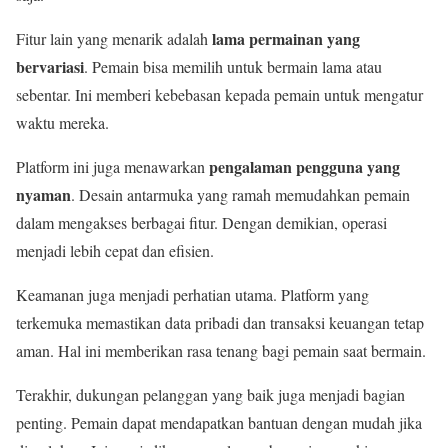
lama permainan yang
Fitur lain yang menarik adalah
bervariasi
. Pemain bisa memilih untuk bermain lama atau
sebentar. Ini memberi kebebasan kepada pemain untuk mengatur
waktu mereka.
pengalaman pengguna yang
Platform ini juga menawarkan
nyaman
. Desain antarmuka yang ramah memudahkan pemain
dalam mengakses berbagai fitur. Dengan demikian, operasi
menjadi lebih cepat dan efisien.
Keamanan juga menjadi perhatian utama. Platform yang
terkemuka memastikan data pribadi dan transaksi keuangan tetap
aman. Hal ini memberikan rasa tenang bagi pemain saat bermain.
Terakhir, dukungan pelanggan yang baik juga menjadi bagian
penting. Pemain dapat mendapatkan bantuan dengan mudah jika