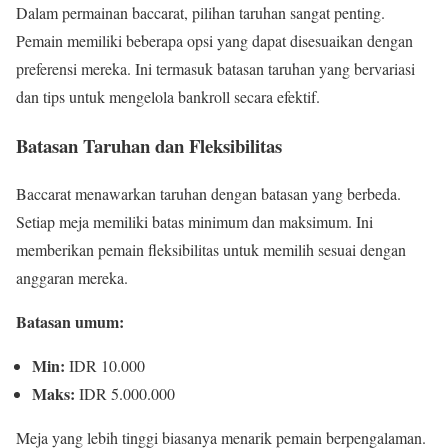
Dalam permainan baccarat, pilihan taruhan sangat penting.
Pemain memiliki beberapa opsi yang dapat disesuaikan dengan
preferensi mereka. Ini termasuk batasan taruhan yang bervariasi
dan tips untuk mengelola bankroll secara efektif.
Batasan Taruhan dan Fleksibilitas
Baccarat menawarkan taruhan dengan batasan yang berbeda.
Setiap meja memiliki batas minimum dan maksimum. Ini
memberikan pemain fleksibilitas untuk memilih sesuai dengan
anggaran mereka.
Batasan umum:
Min:
IDR 10.000
Maks:
IDR 5.000.000
Meja yang lebih tinggi biasanya menarik pemain berpengalaman.