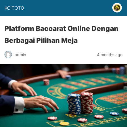
KOITOTO
Platform Baccarat Online Dengan
Berbagai Pilihan Meja
admin
4 months ago