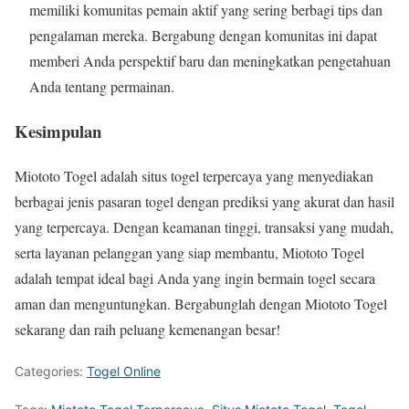
memiliki komunitas pemain aktif yang sering berbagi tips dan
pengalaman mereka. Bergabung dengan komunitas ini dapat
memberi Anda perspektif baru dan meningkatkan pengetahuan
Anda tentang permainan.
Kesimpulan
Miototo Togel adalah situs togel terpercaya yang menyediakan
berbagai jenis pasaran togel dengan prediksi yang akurat dan hasil
yang terpercaya. Dengan keamanan tinggi, transaksi yang mudah,
serta layanan pelanggan yang siap membantu, Miototo Togel
adalah tempat ideal bagi Anda yang ingin bermain togel secara
aman dan menguntungkan. Bergabunglah dengan Miototo Togel
sekarang dan raih peluang kemenangan besar!
Categories:
Togel Online