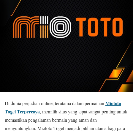
Miototo
Di dunia perjudian online, terutama dalam permainan
Togel Terpercaya
, memilih situs yang tepat sangat penting untuk
memastikan pengalaman bermain yang aman dan
menguntungkan. Miototo Togel menjadi pilihan utama bagi para