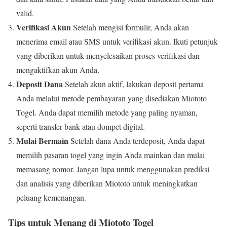
valid.
Verifikasi Akun
Setelah mengisi formulir, Anda akan
menerima email atau SMS untuk verifikasi akun. Ikuti petunjuk
yang diberikan untuk menyelesaikan proses verifikasi dan
mengaktifkan akun Anda.
Deposit Dana
Setelah akun aktif, lakukan deposit pertama
Anda melalui metode pembayaran yang disediakan Miototo
Togel. Anda dapat memilih metode yang paling nyaman,
seperti transfer bank atau dompet digital.
Mulai Bermain
Setelah dana Anda terdeposit, Anda dapat
memilih pasaran togel yang ingin Anda mainkan dan mulai
memasang nomor. Jangan lupa untuk menggunakan prediksi
dan analisis yang diberikan Miototo untuk meningkatkan
peluang kemenangan.
Tips untuk Menang di Miototo Togel