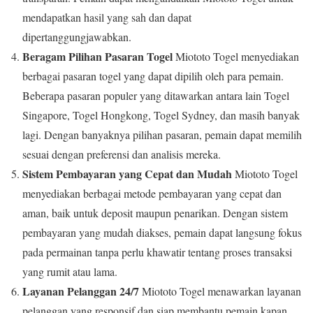
mendapatkan hasil yang sah dan dapat
dipertanggungjawabkan.
Beragam Pilihan Pasaran Togel
Miototo Togel menyediakan
berbagai pasaran togel yang dapat dipilih oleh para pemain.
Beberapa pasaran populer yang ditawarkan antara lain Togel
Singapore, Togel Hongkong, Togel Sydney, dan masih banyak
lagi. Dengan banyaknya pilihan pasaran, pemain dapat memilih
sesuai dengan preferensi dan analisis mereka.
Sistem Pembayaran yang Cepat dan Mudah
Miototo Togel
menyediakan berbagai metode pembayaran yang cepat dan
aman, baik untuk deposit maupun penarikan. Dengan sistem
pembayaran yang mudah diakses, pemain dapat langsung fokus
pada permainan tanpa perlu khawatir tentang proses transaksi
yang rumit atau lama.
Layanan Pelanggan 24/7
Miototo Togel menawarkan layanan
pelanggan yang responsif dan siap membantu pemain kapan