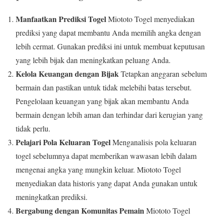
Manfaatkan Prediksi Togel
Miototo Togel menyediakan
prediksi yang dapat membantu Anda memilih angka dengan
lebih cermat. Gunakan prediksi ini untuk membuat keputusan
yang lebih bijak dan meningkatkan peluang Anda.
Kelola Keuangan dengan Bijak
Tetapkan anggaran sebelum
bermain dan pastikan untuk tidak melebihi batas tersebut.
Pengelolaan keuangan yang bijak akan membantu Anda
bermain dengan lebih aman dan terhindar dari kerugian yang
tidak perlu.
Pelajari Pola Keluaran Togel
Menganalisis pola keluaran
togel sebelumnya dapat memberikan wawasan lebih dalam
mengenai angka yang mungkin keluar. Miototo Togel
menyediakan data historis yang dapat Anda gunakan untuk
meningkatkan prediksi.
Bergabung dengan Komunitas Pemain
Miototo Togel