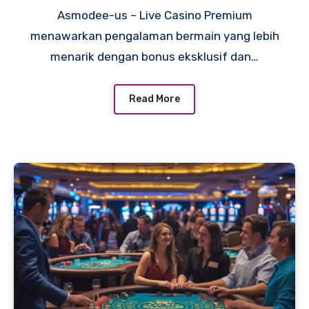
Asmodee-us – Live Casino Premium
Seru Maksimal
menawarkan pengalaman bermain yang lebih
menarik dengan bonus eksklusif dan…
Read More