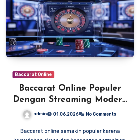
Baccarat Online
Baccarat Online Populer
Dengan Streaming Modern
Berkualitas Transparan
admin
01.06.2026
No Comments
Untuk Pengalaman
Baccarat online semakin populer karena
Bermain Terbaik