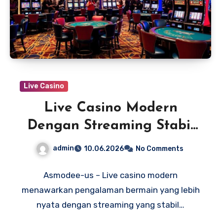
Live Casino
Live Casino Modern
Dengan Streaming Stabil
Dan Server Aman
admin
10.06.2026
No Comments
Transparan Modern untuk
Asmodee-us – Live casino modern
Pengalaman Bermain
menawarkan pengalaman bermain yang lebih
Terbaik
nyata dengan streaming yang stabil…