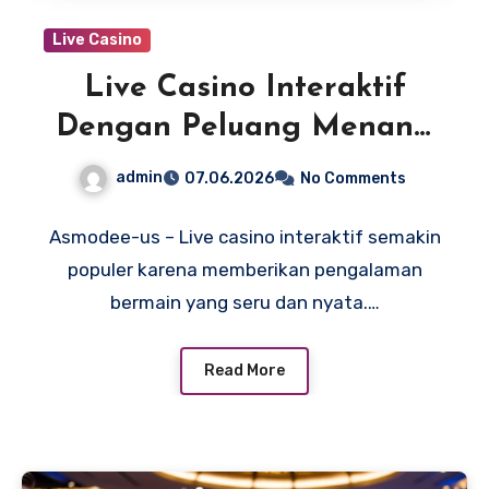
Live Casino
Live Casino Interaktif
Dengan Peluang Menang
Berkualitas Tinggi Modern
admin
07.06.2026
No Comments
Transparan untuk
Asmodee-us – Live casino interaktif semakin
Pengalaman Bermain Seru
populer karena memberikan pengalaman
dan Adil
bermain yang seru dan nyata.…
Read More