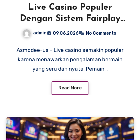
Live Casino Populer
Dengan Sistem Fairplay
Dan Dealer Berkualitas
admin
09.06.2026
No Comments
Modern Transparan untuk
Asmodee-us – Live casino semakin populer
Pengalaman Bermain
karena menawarkan pengalaman bermain
Terbaik
yang seru dan nyata. Pemain…
Read More