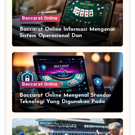
Baccarat Online
Baccarat Online Informasi Mengenai
Sistem Operasional Dan
Pengalaman Pengguna yang Mudah
Dipahami
Baccarat Online
Baccarat Online Mengenal Standar
Teknologi Yang Digunakan Pada
Platform Digital Untuk Pengalaman
Bermain Lebih Seru