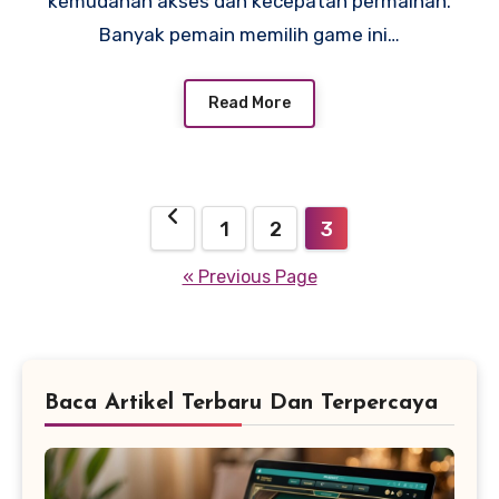
kemudahan akses dan kecepatan permainan.
Banyak pemain memilih game ini…
Read More
Posts
1
2
3
pagination
« Previous Page
Baca Artikel Terbaru Dan Terpercaya