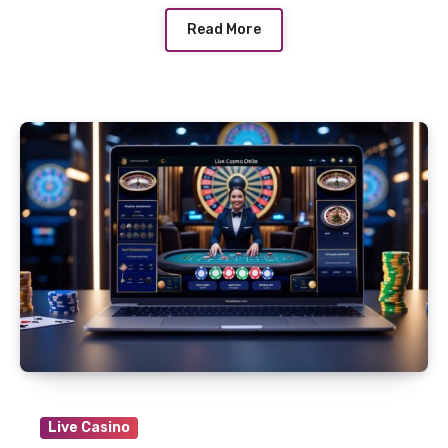
Read More
Live Casino