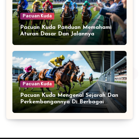
Pacuan Kuda
Pacuan Kuda Panduan Memahami
Aturan Dasar Dan Jalannya
Perlombaan Dengan Mudah dan
Seru
Pacuan Kuda
Pacuan Kuda Mengenal Sejarah Dan
Perkembangannya Di Berbagai
Negara Dengan Cara
Menyenangkan