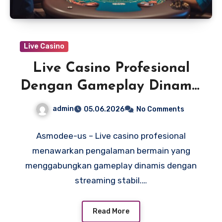
Live Casino
Live Casino Profesional
Dengan Gameplay Dinamis
Dan Streaming Stabil
admin
05.06.2026
No Comments
Modern untuk Pengalaman
Asmodee-us – Live casino profesional
Bermain Terbaik
menawarkan pengalaman bermain yang
menggabungkan gameplay dinamis dengan
streaming stabil.…
Read More