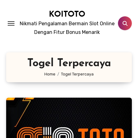
Skip
to
KOITOTO
content
Nikmati Pengalaman Bermain Slot Online
Dengan Fitur Bonus Menarik
Togel Terpercaya
Home
Togel Terpercaya