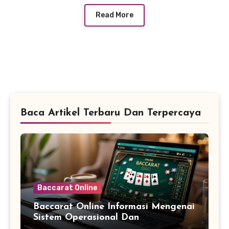
Read More
Baca Artikel Terbaru Dan Terpercaya
Baccarat Online
Baccarat Online Informasi Mengenai
Sistem Operasional Dan
Pengalaman Pengguna yang Mudah