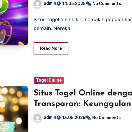
admin
14.05.2025
No Comments
Situs togel online kini semakin populer 
pemain. Mereka…
Read More
Togel Online
Situs Togel Online deng
Transparan: Keunggula
admin
13.05.2025
No Comments