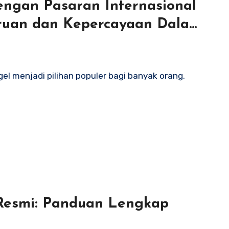
engan Pasaran Internasional
ruan dan Kepercayaan Dalam
gel menjadi pilihan populer bagi banyak orang.
 Resmi: Panduan Lengkap