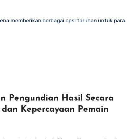
karena memberikan berbagai opsi taruhan untuk para
an Pengundian Hasil Secara
n dan Kepercayaan Pemain