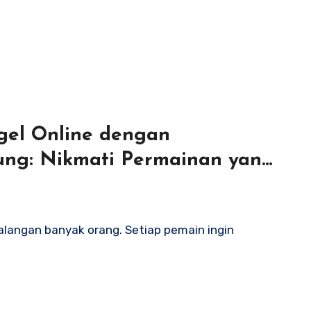
gel Online dengan
ung: Nikmati Permainan yang
kalangan banyak orang. Setiap pemain ingin