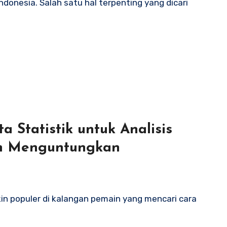
Indonesia. Salah satu hal terpenting yang dicari
 Statistik untuk Analisis
an Menguntungkan
kin populer di kalangan pemain yang mencari cara