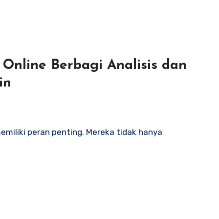
Online Berbagi Analisis dan
in
emiliki peran penting. Mereka tidak hanya