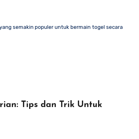
 yang semakin populer untuk bermain togel secara
rian: Tips dan Trik Untuk