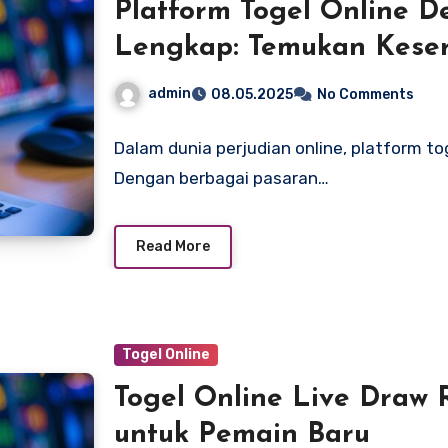
Platform Togel Online D
Lengkap: Temukan Kese
Bermain Judi!
admin
08.05.2025
No Comments
Dalam dunia perjudian online, platform to
Dengan berbagai pasaran…
Read More
Togel Online
Togel Online Live Draw
untuk Pemain Baru