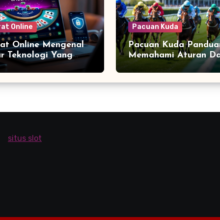
at Online
Pacuan Kuda
at Online Mengenal
Pacuan Kuda Pandua
r Teknologi Yang
Memahami Aturan Da
kan Pada Platform
Dan Jalannya Perlom
l Untuk Pengalaman
Dengan Mudah dan S
n Lebih Seru
situs slot