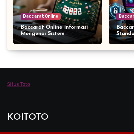
Baccarat Online
Baccar
Baccarat Online Informasi
Baccar
Mengenai Sistem
Standa
Operasional Dan
Diguna
Pengalaman Pengguna
Digita
yang Mudah Dipahami
Bermai
Situs Toto
KOITOTO