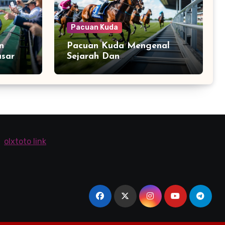
Pacuan Kuda
n
Pacuan Kuda Mengenal
sar
Sejarah Dan
baan
Perkembangannya Di
eru
Berbagai Negara Dengan
Cara Menyenangkan
olxtoto link