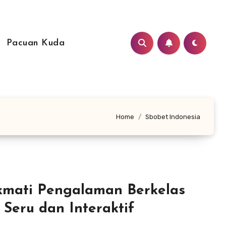
Pacuan Kuda
Home
Sbobet Indonesia
kmati Pengalaman Berkelas
 Seru dan Interaktif