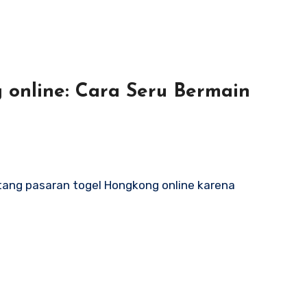
 online: Cara Seru Bermain
ntang pasaran togel Hongkong online karena