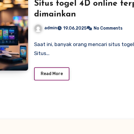
Situs togel 4D online t
dimainkan
admin
19.06.2025
No Comments
Saat ini, banyak orang mencari situs tog
Situs…
Read More