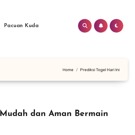
Pacuan Kuda
Home
Prediksi Togel Hari Ini
ra Mudah dan Aman Bermain