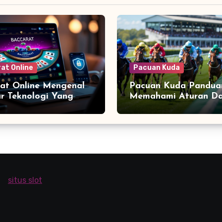
at Online
Pacuan Kuda
at Online Mengenal
Pacuan Kuda Pandua
r Teknologi Yang
Memahami Aturan Da
kan Pada Platform
Dan Jalannya Perlom
l Untuk Pengalaman
Dengan Mudah dan S
n Lebih Seru
situs slot