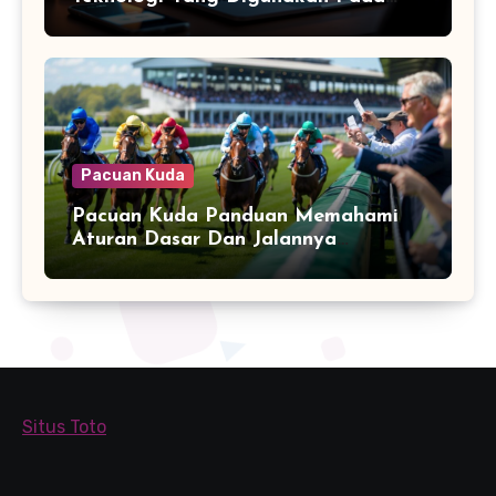
Platform Digital Untuk Pengalaman
Bermain Lebih Seru
Pacuan Kuda
Pacuan Kuda Panduan Memahami
Aturan Dasar Dan Jalannya
Perlombaan Dengan Mudah dan
Seru
Situs Toto