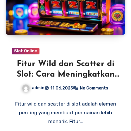
Slot Online
Fitur Wild dan Scatter di
Slot: Cara Meningkatkan
Peluang Menang Anda
admin
11.06.2025
No Comments
Fitur wild dan scatter di slot adalah elemen
penting yang membuat permainan lebih
menarik. Fitur…