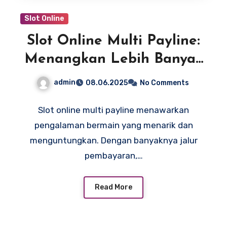
Slot Online
Slot Online Multi Payline:
Menangkan Lebih Banyak
dengan Fitur
admin
08.06.2025
No Comments
Menguntungkan!
Slot online multi payline menawarkan
pengalaman bermain yang menarik dan
menguntungkan. Dengan banyaknya jalur
pembayaran,…
Read More