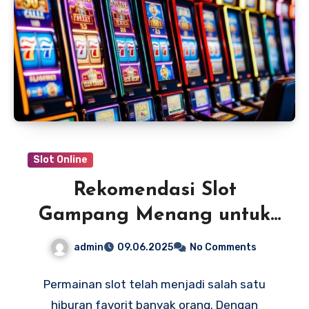
Slot Online
Rekomendasi Slot
Gampang Menang untuk
Pengalaman Bermain yang
admin
09.06.2025
No Comments
Seru
Permainan slot telah menjadi salah satu
hiburan favorit banyak orang. Dengan