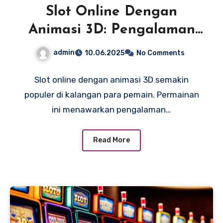
Slot Online Dengan
Animasi 3D: Pengalaman
Bermain yang
admin
10.06.2025
No Comments
Mengasyikkan!
Slot online dengan animasi 3D semakin
populer di kalangan para pemain. Permainan
ini menawarkan pengalaman…
Read More