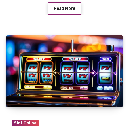
Read More
Slot Online