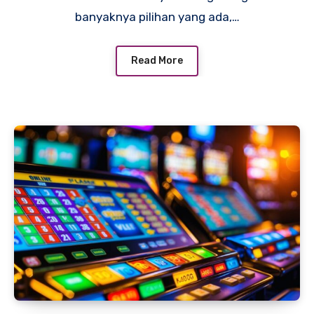
banyaknya pilihan yang ada,…
Read More