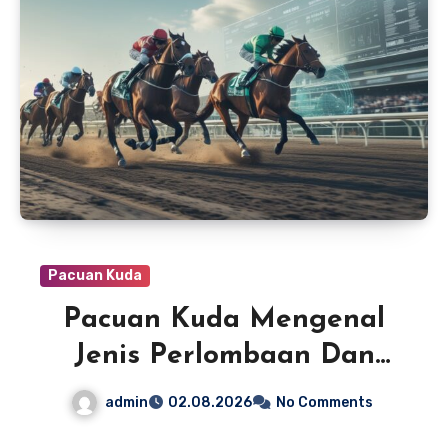
Pacuan Kuda
Pacuan Kuda Mengenal
Jenis Perlombaan Dan
Kategori Kompetisi
admin
02.08.2026
No Comments
Lengkap untuk Pemula