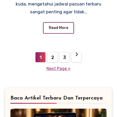
kuda, mengetahui jadwal pacuan terbaru
sangat penting agar tidak…
Read More
Posts
1
2
3
pagination
Next Page »
Baca Artikel Terbaru Dan Terpercaya