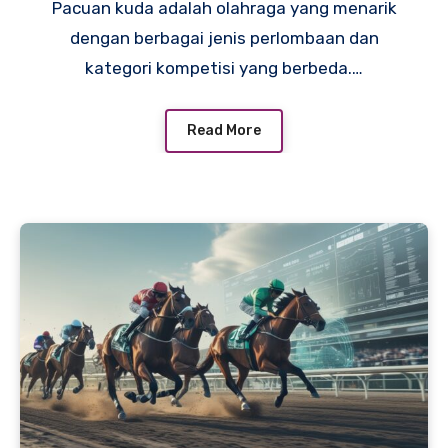
Pacuan kuda adalah olahraga yang menarik
dengan berbagai jenis perlombaan dan
kategori kompetisi yang berbeda.…
Read More