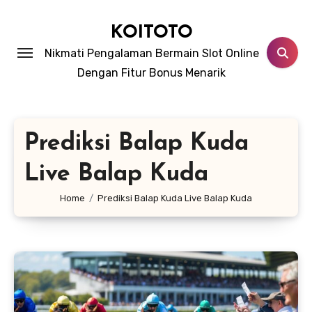
Skip
to
KOITOTO
content
Nikmati Pengalaman Bermain Slot Online
Dengan Fitur Bonus Menarik
Prediksi Balap Kuda
Live Balap Kuda
Home
Prediksi Balap Kuda Live Balap Kuda