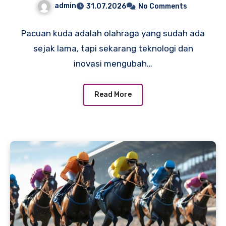
Dan Inovasi Dalam Dunia
admin
31.07.2026
No Comments
Balap Kuda: Menyambut
Pacuan kuda adalah olahraga yang sudah ada
Era Baru Dengan
sejak lama, tapi sekarang teknologi dan
Semangat Sportif
inovasi mengubah…
Read More