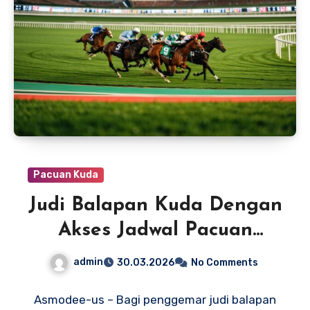
Pacuan Kuda
Judi Balapan Kuda Dengan
Akses Jadwal Pacuan
Terupdate Yang Praktis
admin
30.03.2026
No Comments
Dan Cepat Untuk
Asmodee-us – Bagi penggemar judi balapan
Kenyamanan Bermain