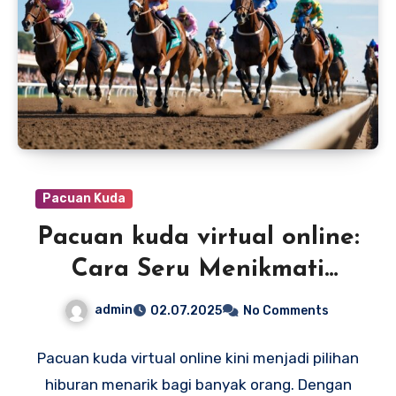
Pacuan Kuda
Pacuan kuda virtual online:
Cara Seru Menikmati
Balapan dari Rumah
admin
02.07.2025
No Comments
Pacuan kuda virtual online kini menjadi pilihan
hiburan menarik bagi banyak orang. Dengan