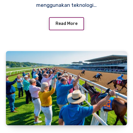
menggunakan teknologi…
Read More