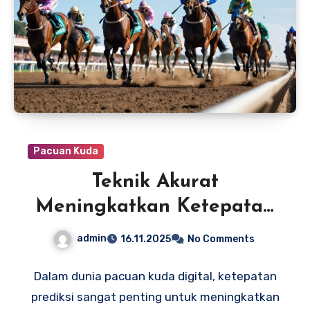
Pacuan Kuda
Teknik Akurat
Meningkatkan Ketepatan
Prediksi di Dunia Pacuan
admin
16.11.2025
No Comments
Kuda Digital untuk Pemula
Dalam dunia pacuan kuda digital, ketepatan
prediksi sangat penting untuk meningkatkan