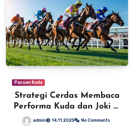
Pacuan Kuda
Strategi Cerdas Membaca
Performa Kuda dan Joki di
Dunia Pacuan Modern
admin
14.11.2025
No Comments
untuk Menang Mudah