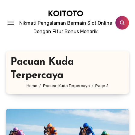
Skip
to
KOITOTO
content
Nikmati Pengalaman Bermain Slot Online
Dengan Fitur Bonus Menarik
Pacuan Kuda
Terpercaya
Home
Pacuan Kuda Terpercaya
Page 2