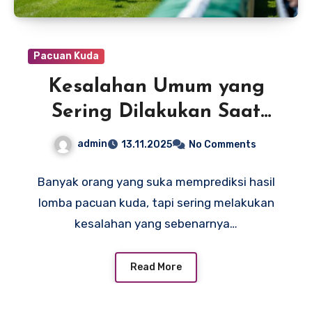
Pacuan Kuda
Kesalahan Umum yang
Sering Dilakukan Saat
Memprediksi Lomba
admin
13.11.2025
No Comments
Pacuan Kuda dan Cara
Banyak orang yang suka memprediksi hasil
Menghindarinya Dengan
lomba pacuan kuda, tapi sering melakukan
Mudah
kesalahan yang sebenarnya…
Read More