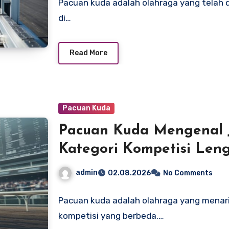
Pacuan kuda adalah olahraga yang telah d
di…
Read More
Pacuan Kuda
Pacuan Kuda Mengenal 
Kategori Kompetisi Len
admin
02.08.2026
No Comments
Pacuan kuda adalah olahraga yang menari
kompetisi yang berbeda.…