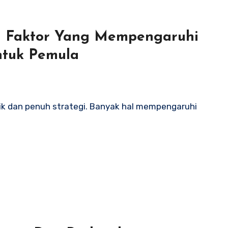
 Faktor Yang Mempengaruhi
ntuk Pemula
ik dan penuh strategi. Banyak hal mempengaruhi