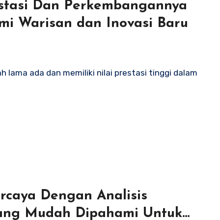
estasi Dan Perkembangannya
mi Warisan dan Inovasi Baru
 lama ada dan memiliki nilai prestasi tinggi dalam
rcaya Dengan Analisis
Yang Mudah Dipahami Untuk