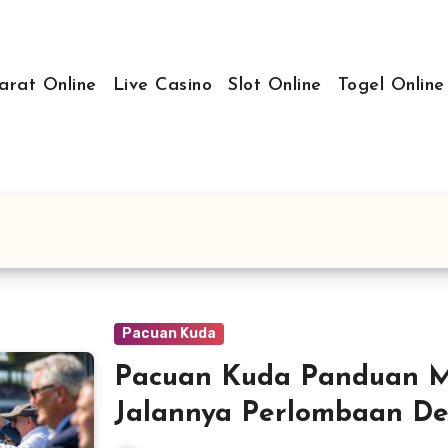
arat Online
Live Casino
Slot Online
Togel Online
Pacuan Kuda
Pacuan Kuda Panduan 
Jalannya Perlombaan D