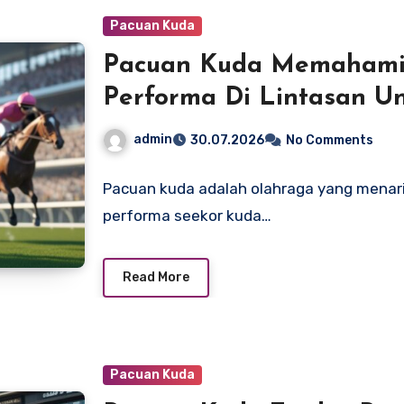
Pacuan Kuda
Pacuan Kuda Memahami
Performa Di Lintasan U
admin
30.07.2026
No Comments
Pacuan kuda adalah olahraga yang menar
performa seekor kuda…
Read More
Pacuan Kuda