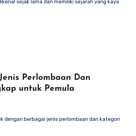
ikenal sejak lama dan memiliki sejarah yang kaya
Jenis Perlombaan Dan
gkap untuk Pemula
k dengan berbagai jenis perlombaan dan kategori