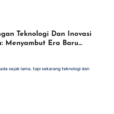
an Teknologi Dan Inovasi
a: Menyambut Era Baru
if
ada sejak lama, tapi sekarang teknologi dan