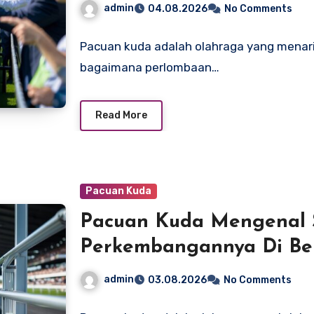
admin
04.08.2026
No Comments
Pacuan kuda adalah olahraga yang menari
bagaimana perlombaan…
Read More
Pacuan Kuda
Pacuan Kuda Mengenal 
Perkembangannya Di Be
Menyenangkan
admin
03.08.2026
No Comments