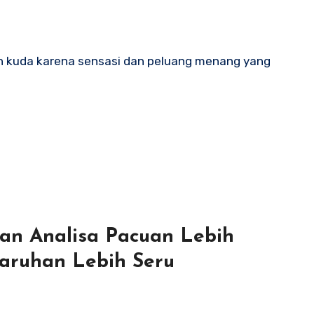
an kuda karena sensasi dan peluang menang yang
an Analisa Pacuan Lebih
Taruhan Lebih Seru