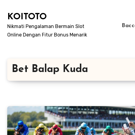
Skip
to
KOITOTO
content
Bacc
Nikmati Pengalaman Bermain Slot
Online Dengan Fitur Bonus Menarik
Bet Balap Kuda