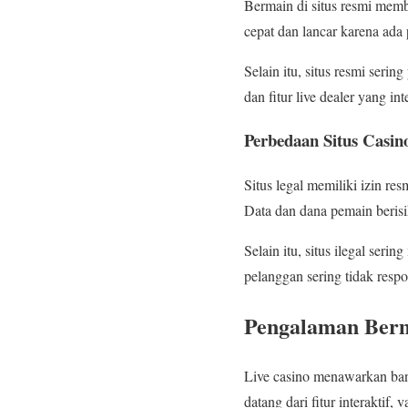
Bermain di situs resmi mem
cepat dan lancar karena ada p
Selain itu, situs resmi ser
dan fitur live dealer yang 
Perbedaan Situs Casino
Situs legal memiliki izin re
Data dan dana pemain berisik
Selain itu, situs ilegal se
pelanggan sering tidak respo
Pengalaman Berm
Live casino menawarkan ba
datang dari fitur interaktif