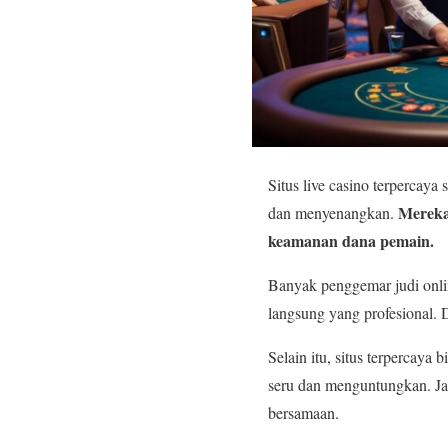
Situs live casino terpercay
Mereka
dan menyenangkan.
keamanan dana pemain.
Banyak penggemar judi onlin
langsung yang profesional. 
Selain itu, situs terperca
seru dan menguntungkan. Jad
bersamaan.