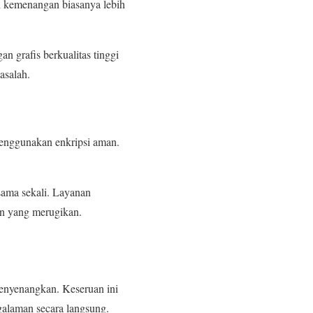
n kemenangan biasanya lebih
n grafis berkualitas tinggi
asalah.
k menggunakan enkripsi aman.
sama sekali. Layanan
kan yang merugikan.
enyenangkan. Keseruan ini
ngalaman secara langsung.