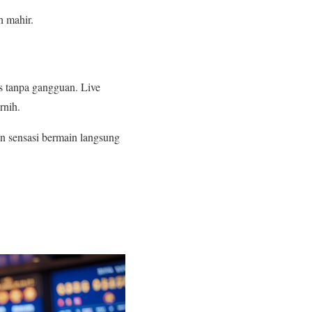
h mahir.
as tanpa gangguan. Live
rnih.
an sensasi bermain langsung