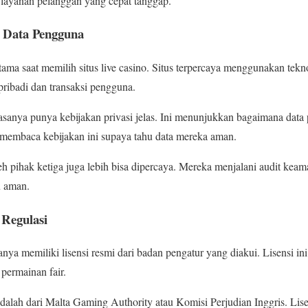
 layanan pelanggan yang cepat tanggap.
 Data Pengguna
ma saat memilih situs live casino. Situs terpercaya menggunakan tekno
pribadi dan transaksi pengguna.
 biasanya punya kebijakan privasi jelas. Ini menunjukkan bagaimana dat
membaca kebijakan ini supaya tahu data mereka aman.
eh pihak ketiga juga lebih bisa dipercaya. Mereka menjalani audit keam
u aman.
 Regulasi
asanya memiliki lisensi resmi dari badan pengatur yang diakui. Lisensi i
permainan fair.
alah dari Malta Gaming Authority atau Komisi Perjudian Inggris. Lis