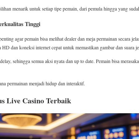
pilihan menarik untuk setiap tipe pemain, dari pemula hingga yang suda
rkualitas Tinggi
penting agar pemain bisa melihat dealer dan meja permainan secara jel
HD dan koneksi internet cepat untuk memastikan gambar dan suara je
a delay, sehingga semua aksi nyata dan up to date. Pemain bisa merasak
na permainan menjadi hidup dan interaktif.
us Live Casino Terbaik