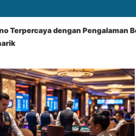
sino Terpercaya dengan Pengalaman B
arik