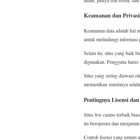
aman, punya izin resmi, dan
Keamanan dan Privasi
Keamanan data adalah hal uta
untuk melindungi informasi 
Selain itu, situs yang baik
digunakan. Pengguna harus 
Situs yang sering diawasi ol
memastikan sistemnya selal
Pentingnya Lisensi dan
Situs live casino terbaik bi
itu beroperasi dan menjamin 
Contoh lisensi yang umum ad