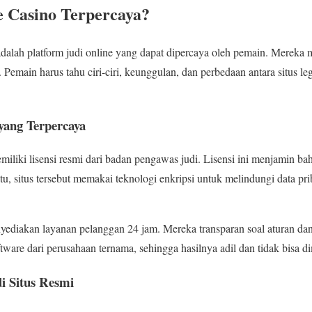
ve Casino Terpercaya?
a adalah platform judi online yang dapat dipercaya oleh pemain. Mere
Pemain harus tahu ciri-ciri, keunggulan, dan perbedaan antara situs le
 yang Terpercaya
emiliki lisensi resmi dari badan pengawas judi. Lisensi ini menjamin b
 itu, situs tersebut memakai teknologi enkripsi untuk melindungi data pr
nyediakan layanan pelanggan 24 jam. Mereka transparan soal aturan d
tware dari perusahaan ternama, sehingga hasilnya adil dan tidak bisa d
i Situs Resmi